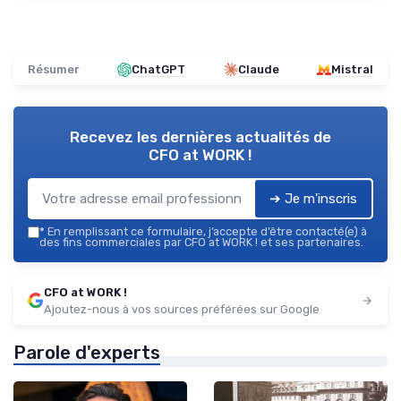
Résumer
ChatGPT
Claude
Mistral
Recevez les dernières actualités de
CFO at WORK !
➔ Je m'inscris
*
En remplissant ce formulaire, j’accepte d’être contacté(e) à
des fins commerciales par CFO at WORK ! et ses partenaires.
CFO at WORK !
Ajoutez-nous à vos sources préférées sur Google
Parole d'experts