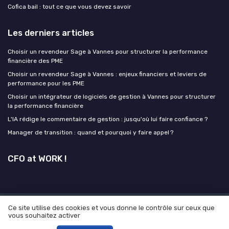
Cofica bail : tout ce que vous devez savoir
Les derniers articles
Choisir un revendeur Sage à Vannes pour structurer la performance
financière des PME
Choisir un revendeur Sage à Vannes : enjeux financiers et leviers de
performance pour les PME
Choisir un intégrateur de logiciels de gestion à Vannes pour structurer
la performance financière
L'IA rédige le commentaire de gestion : jusqu'où lui faire confiance ?
Manager de transition : quand et pourquoi y faire appel ?
CFO at WORK !
Ce site utilise des cookies et vous donne le contrôle sur ceux que
Mentions légales
Politique de confidentialité
Grande
vous souhaitez activer
enquête 2025 sur l' IA et les directions financières