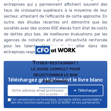
entreprises qui y parviennent affichent souvent des
taux de croissance supérieurs à la moyenne de leur
secteur, attestant de l'efficacité de cette approche. En
outre, des études récentes ont démontré que les
sociétés avec des scores RSE élevés font état de coûts
de dettes plus bas, de meilleures évaluations par les
agences de notation et d'une attractivité renforcée
pour les talents désireux de travailler dans des
entreprises responsables.
Titres-restaurant :
le guide complet pour
sélectionner le bon
Téléchargez gratuitement le livre blanc
partenaire
➔ Télécharger
CFO at WORK ! — 2026
*
En remplissant ce formulaire, j’accepte d’être contacté(e) à
des fins commerciales par CFO at WORK ! et ses partenaires.