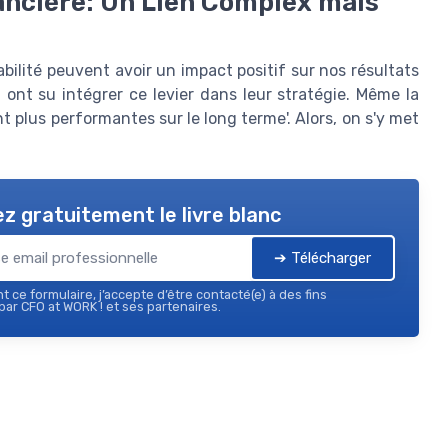
ancière: Un Lien Complex mais
rabilité peuvent avoir un impact positif sur nos résultats
i ont su intégrer ce levier dans leur stratégie. Même la
t plus performantes sur le long terme'. Alors, on s'y met
z gratuitement le livre blanc
➔ Télécharger
 ce formulaire, j’accepte d’être contacté(e) à des fins
ar CFO at WORK ! et ses partenaires.