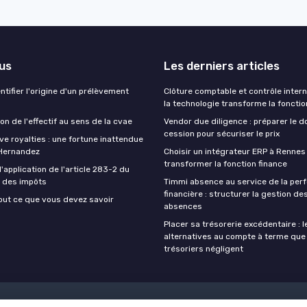
lus
Les derniers articles
tifier l'origine d'un prélèvement
Clôture comptable et contrôle inter
la technologie transforme la fonctio
n de l'effectif au sens de la cvae
Vendor due diligence : préparer le d
cession pour sécuriser le prix
ive royalties : une fortune inattendue
 Hernandez
Choisir un intégrateur ERP à Rennes
transformer la fonction finance
application de l'article 283-2 du
 des impôts
Timmi absence au service de la pe
financière : structurer la gestion d
 tout ce que vous devez savoir
absences
Placer sa trésorerie excédentaire : l
alternatives au compte à terme que
trésoriers négligent
Politique de confidentialité
Grande enquête 2025 sur l' IA et les dir