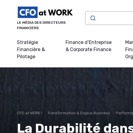
Panneau de gestion des cookies
LE MÉDIA DES DIRECTEURS
FINANCIERS
Stratégie
Finance d’Entreprise
Ma
Financière &
& Corporate Finance
Fin
Pilotage
Org
CFO at WORK !
Transformation & Enjeux Business
Performa
La Durabilité dans 