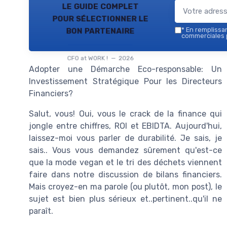
le guide complet
pour sélectionner le
bon partenaire
*
En remplissant
commerciales p
CFO at WORK ! — 2026
Adopter une Démarche Eco-responsable: Un
Investissement Stratégique Pour les Directeurs
Financiers?
Salut, vous! Oui, vous le crack de la finance qui
jongle entre chiffres, ROI et EBIDTA. Aujourd'hui,
laissez-moi vous parler de durabilité. Je sais, je
sais.. Vous vous demandez sûrement qu'est-ce
que la mode vegan et le tri des déchets viennent
faire dans notre discussion de bilans financiers.
Mais croyez-en ma parole (ou plutôt, mon post), le
sujet est bien plus sérieux et..pertinent..qu'il ne
paraît.