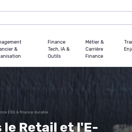
nagement
Finance
Métier &
Tra
ancier &
Tech, IA &
Carrière
Enj
anisation
Outils
Finance
nce ESG & finance durable
le Retail et l'E-