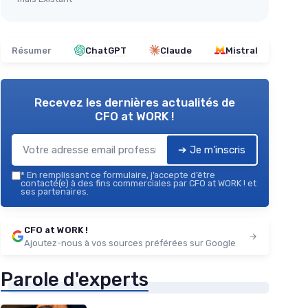
Résumer
ChatGPT
Claude
Mistral
Recevez les dernières actualités de
CFO at WORK !
➔ Je m'inscris
*
En remplissant ce formulaire, j’accepte d’être
contacté(e) à des fins commerciales par CFO at WORK ! et
ses partenaires.
CFO at WORK !
Ajoutez-nous à vos sources préférées sur Google
Parole d'experts