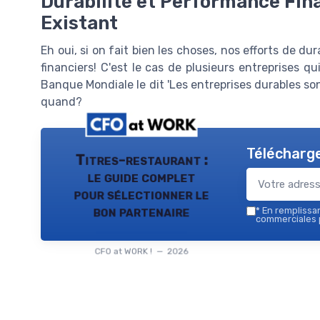
Durabilité et Performance Fin
Existant
Eh oui, si on fait bien les choses, nos efforts de du
financiers! C'est le cas de plusieurs entreprises qu
Banque Mondiale le dit 'Les entreprises durables son
quand?
Télécharge
Titres-restaurant :
le guide complet
pour sélectionner le
bon partenaire
*
En remplissant
commerciales p
CFO at WORK ! — 2026