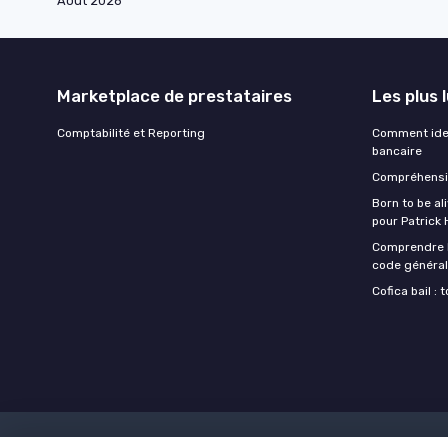
Août 2026
Marketplace de prestataires
Les plus 
Comptabilité et Reporting
Comment iden
bancaire
Compréhensio
Born to be al
pour Patrick
Comprendre l'
code général
Cofica bail :
Mentions légales