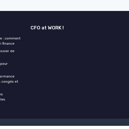
CFO at WORK !
ne : comment
n finance
ossier de
 pour
rformance
es congés et
es
 les
ections financières