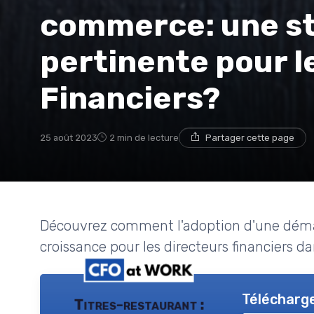
commerce: une st
pertinente pour l
Financiers?
25 août 2023
2 min de lecture
Partager cette page
Découvrez comment l'adoption d'une démar
croissance pour les directeurs financiers d
Télécharge
Titres-restaurant :