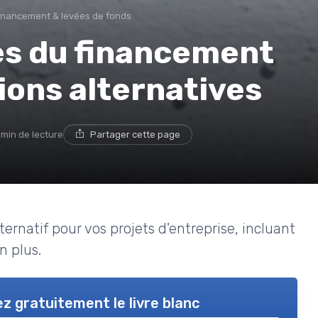
inancement & levées de fonds
es du financement
ions alternatives
 min de lecture
Partager cette page
rnatif pour vos projets d'entreprise, incluant
n plus.
z gratuitement le livre blanc