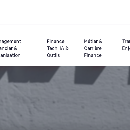
nagement
Finance
Métier &
Tra
ancier &
Tech, IA &
Carrière
Enj
anisation
Outils
Finance