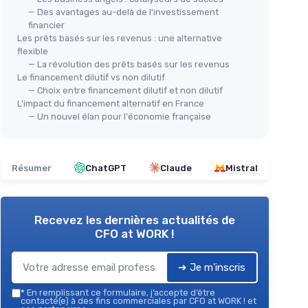
— Des avantages au-delà de l'investissement
financier
Les prêts basés sur les revenus : une alternative
flexible
— La révolution des prêts basés sur les revenus
Le financement dilutif vs non dilutif
— Choix entre financement dilutif et non dilutif
L'impact du financement alternatif en France
— Un nouvel élan pour l'économie française
Résumer
ChatGPT
Claude
Mistral
Recevez les dernières actualités de
CFO at WORK !
➔ Je m'inscris
*
En remplissant ce formulaire, j’accepte d’être
contacté(e) à des fins commerciales par CFO at WORK ! et