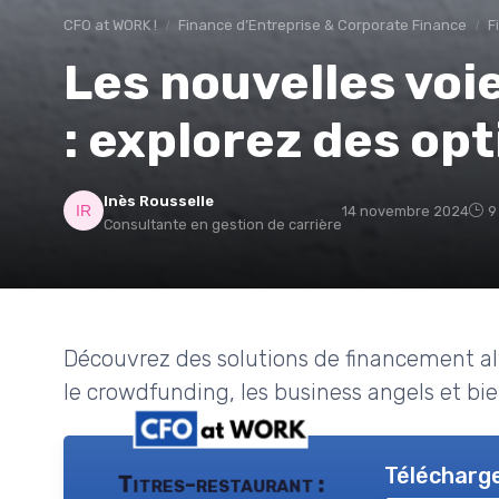
CFO at WORK !
Finance d’Entreprise & Corporate Finance
F
Les nouvelles voi
: explorez des opt
Inès Rousselle
14 novembre 2024
9
Consultante en gestion de carrière
Découvrez des solutions de financement alte
le crowdfunding, les business angels et bie
Télécharge
Titres-restaurant :