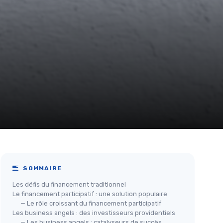
SOMMAIRE
Les défis du financement traditionnel
Le financement participatif : une solution populaire
— Le rôle croissant du financement participatif
Les business angels : des investisseurs providentiels
— Les business angels : catalyseurs de succès