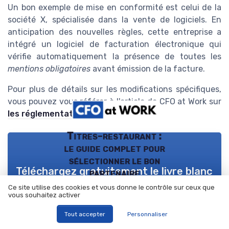
Un bon exemple de mise en conformité est celui de la
société X, spécialisée dans la vente de logiciels. En
anticipation des nouvelles règles, cette entreprise a
intégré un logiciel de facturation électronique qui
vérifie automatiquement la présence de toutes les
mentions obligatoires
avant émission de la facture.
Pour plus de détails sur les modifications spécifiques,
vous pouvez vous référer à l'article de CFO at Work sur
les réglementations de facturation
.
Titres-restaurant :
le guide complet pour
sélectionner le bon
Téléchargez gratuitement le livre blanc
partenaire
Ce site utilise des cookies et vous donne le contrôle sur ceux que
➔ Télécharger
vous souhaitez activer
CFO at WORK ! — 2026
*
En remplissant ce formulaire, j’accepte d’être contacté(e) à
Tout accepter
Personnaliser
des fins commerciales par CFO at WORK ! et ses partenaires.