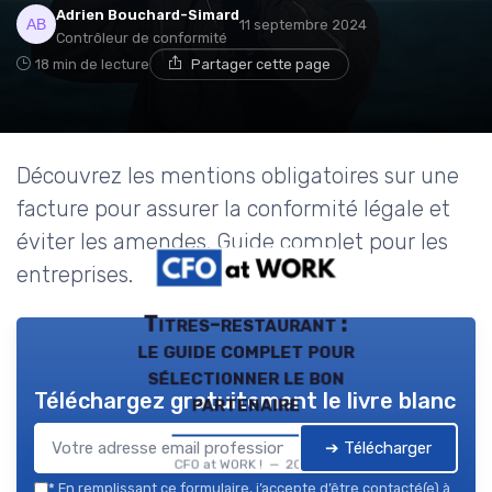
Adrien Bouchard-Simard
11 septembre 2024
Contrôleur de conformité
18 min de lecture
Partager cette page
Découvrez les mentions obligatoires sur une
facture pour assurer la conformité légale et
éviter les amendes. Guide complet pour les
entreprises.
Titres-restaurant :
le guide complet pour
sélectionner le bon
Téléchargez gratuitement le livre blanc
partenaire
➔ Télécharger
CFO at WORK ! — 2026
*
En remplissant ce formulaire, j’accepte d’être contacté(e) à