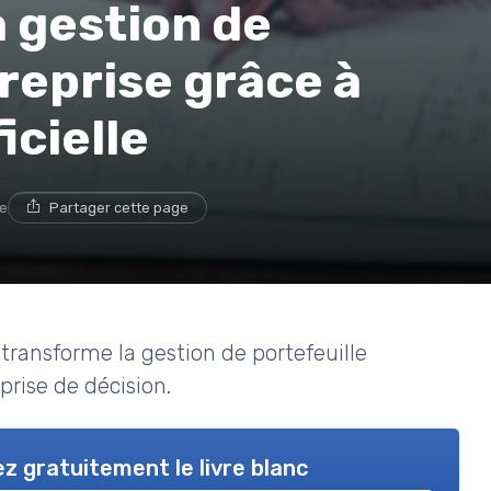
a gestion de
treprise grâce à
icielle
re
Partager cette page
 transforme la gestion de portefeuille
 prise de décision.
z gratuitement le livre blanc