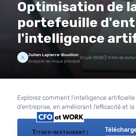
Optimisation de l
portefeuille d'en
l'intelligence artif
Julien Lapierre-Bouillon
22 juin 2025
9 min de lectu
Analyste de risque principal
Explorez comment l'intelligence artificielle
d'entreprise, en améliorant l'efficacité et la
Télécharge
Titres-restaurant :