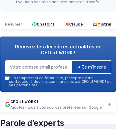
— Évolution des rôles des gestionnaires d'actifs
Résumer
ChatGPT
Claude
Mistral
Recevez les dernières actualités de
CFO at WORK !
➔ Je m'inscris
*
En remplissant ce formulaire, j’accepte d’être
contacté(e) à des fins commerciales par CFO at WORK ! et
ses partenaires.
CFO at WORK !
Ajoutez-nous à vos sources préférées sur Google
Parole d'experts