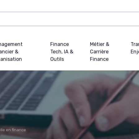
nagement
Finance
Métier &
Tra
ancier &
Tech, IA &
Carrière
Enj
anisation
Outils
Finance
elle en finance