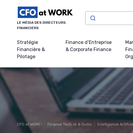
Panneau de gestion des cookies
LE MÉDIA DES DIRECTEURS
FINANCIERS
Stratégie
Finance d’Entreprise
Ma
Financière &
& Corporate Finance
Fin
Pilotage
Org
CFO at WORK !
Finance Tech, IA & Outils
Intelligence Artifici