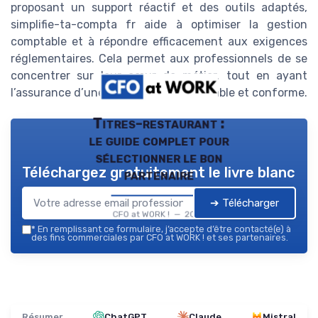
proposant un support réactif et des outils adaptés,
simplifie-ta-compta fr aide à optimiser la gestion
comptable et à répondre efficacement aux exigences
réglementaires. Cela permet aux professionnels de se
concentrer sur leur cœur de métier, tout en ayant
l’assurance d’une gestion financière fiable et conforme.
Titres-restaurant :
le guide complet pour
sélectionner le bon
Téléchargez gratuitement le livre blanc
partenaire
➔ Télécharger
CFO at WORK ! — 2026
*
En remplissant ce formulaire, j’accepte d’être contacté(e) à
des fins commerciales par CFO at WORK ! et ses partenaires.
Résumer
ChatGPT
Claude
Mistral