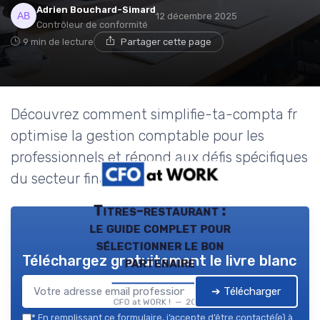
Adrien Bouchard-Simard
12 décembre 2025
Contrôleur de conformité
9 min de lecture
Partager cette page
Découvrez comment simplifie-ta-compta fr
optimise la gestion comptable pour les
professionnels et répond aux défis spécifiques
du secteur financier.
Titres-restaurant :
le guide complet pour
sélectionner le bon
Téléchargez gratuitement le livre blanc
partenaire
➔ Télécharger
CFO at WORK ! — 2026
*
En remplissant ce formulaire, j’accepte d’être contacté(e) à