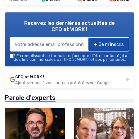
Recevez les dernières actualités de
CFO at WORK !
➔ Je m'inscris
*
En remplissant ce formulaire, j’accepte d’être contacté(e) à
des fins commerciales par CFO at WORK ! et ses partenaires.
CFO at WORK !
Ajoutez-nous à vos sources préférées sur Google
Parole d'experts