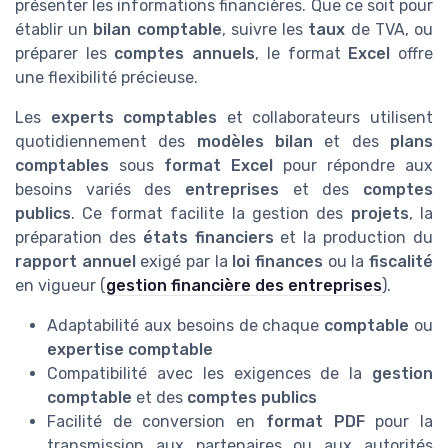
présenter les informations financières. Que ce soit pour
établir un
bilan comptable
, suivre les
taux
de TVA, ou
préparer les
comptes annuels
, le format
Excel
offre
une flexibilité précieuse.
Les
experts comptables
et collaborateurs utilisent
quotidiennement des
modèles bilan
et des
plans
comptables
sous
format Excel
pour répondre aux
besoins variés des
entreprises
et des
comptes
publics
. Ce format facilite la gestion des
projets
, la
préparation des
états financiers
et la production du
rapport annuel
exigé par la
loi finances
ou la
fiscalité
en vigueur (
gestion financière des entreprises
).
Adaptabilité aux besoins de chaque
comptable
ou
expertise comptable
Compatibilité avec les exigences de la
gestion
comptable
et des
comptes publics
Facilité de conversion en
format PDF
pour la
transmission aux partenaires ou aux autorités