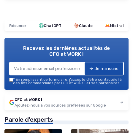
Résumer
ChatGPT
Claude
Mistral
Recevez les dernières actualités de
CFO at WORK !
➔ Je m'inscris
*
En remplissant ce formulaire, j’accepte d’être contacté(e) à
des fins commerciales par CFO at WORK ! et ses partenaires.
CFO at WORK !
Ajoutez-nous à vos sources préférées sur Google
Parole d'experts