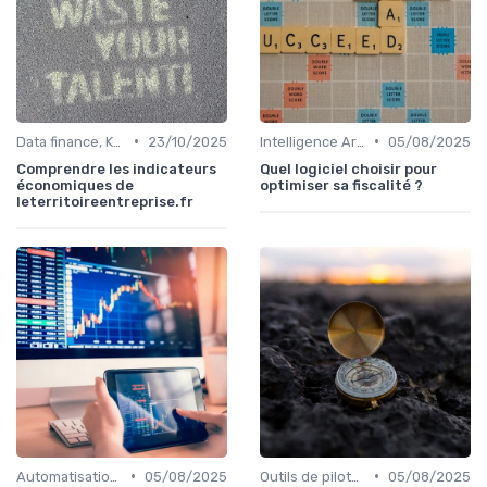
•
•
Data finance, KPI & reporting
23/10/2025
Intelligence Artificielle en finance
05/08/2025
Comprendre les indicateurs
Quel logiciel choisir pour
économiques de
optimiser sa fiscalité ?
leterritoireentreprise.fr
•
•
Automatisation des processus financiers
05/08/2025
Outils de pilotage financier & EPM
05/08/2025