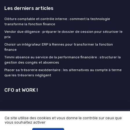
Les derniers articles
Clôture comptable et contrôle interne : comment la technologie
transforme la fonction finance
Vendor due diligence : préparer le dossier de cession pour sécuriser le
prix
Choisir un intégrateur ERP à Rennes pour transformer la fonction
finance
Timmi absence au service de la performance financière : structurer la
gestion des congés et absences
Placer sa trésorerie excédentaire : les alternatives au compte à terme
que les trésoriers négligent
CFO at WORK !
Ce site utilise des cookies et vous donne le contrôle sur ceux que
Mentions légales
Politique de confidentialité
Grande
vous souhaitez activer
enquête 2025 sur l' IA et les directions financières