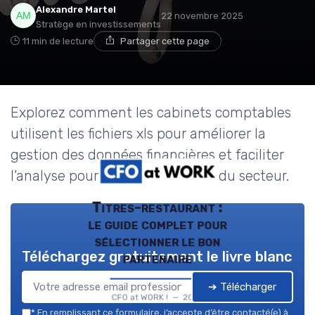
Alexandre Martel
22 novembre 2025
Stratège en investissements
11 min de lecture
Partager cette page
Explorez comment les cabinets comptables
utilisent les fichiers xls pour améliorer la
gestion des données financières et faciliter
l’analyse pour les professionnels du secteur.
Titres-restaurant :
le guide complet pour
sélectionner le bon
Téléchargez gratuitement le livre blanc
partenaire
➔ Télécharger
CFO at WORK ! — 2026
*
En remplissant ce formulaire, j’accepte d’être contacté(e) à