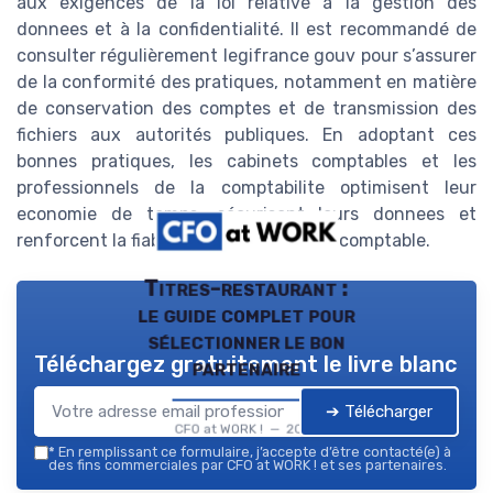
aux exigences de la loi relative à la gestion des
donnees et à la confidentialité. Il est recommandé de
consulter régulièrement legifrance gouv pour s’assurer
de la conformité des pratiques, notamment en matière
de conservation des comptes et de transmission des
fichiers aux autorités publiques. En adoptant ces
bonnes pratiques, les cabinets comptables et les
professionnels de la comptabilite optimisent leur
economie de temps, sécurisent leurs donnees et
renforcent la fiabilité de leur expertise comptable.
Titres-restaurant :
le guide complet pour
sélectionner le bon
Téléchargez gratuitement le livre blanc
partenaire
➔ Télécharger
CFO at WORK ! — 2026
*
En remplissant ce formulaire, j’accepte d’être contacté(e) à
des fins commerciales par CFO at WORK ! et ses partenaires.