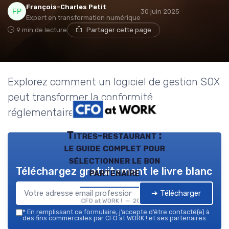
François-Charles Petit
30 juin 2025
Expert en transformation numérique
9 min de lecture
Partager cette page
Explorez comment un logiciel de gestion SOX
peut transformer la conformité
réglementaire en finance.
Titres-restaurant :
le guide complet pour
sélectionner le bon
Téléchargez gratuitement le livre blanc
partenaire
➔ Télécharger
CFO at WORK ! — 2026
*
En remplissant ce formulaire, j’accepte d’être contacté(e) à
des fins commerciales par CFO at WORK ! et ses partenaires.