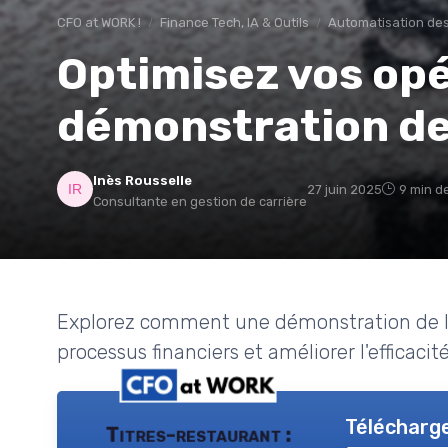
CFO at WORK !
Finance Tech, IA & Outils
Automatisation des
Optimisez vos op
démonstration de 
Inès Rousselle
27 juin 2025
9 min d
Consultante en gestion de carrière
Explorez comment une démonstration de log
processus financiers et améliorer l'efficacit
Télécharge
Titres-restaurant :