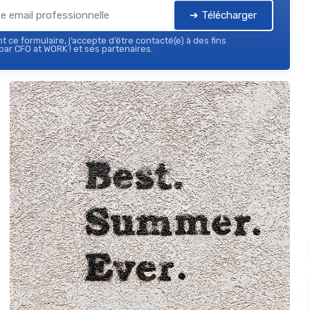
➔ Télécharger
 ce formulaire, j’accepte d’être contacté(e) à des fins
ar CFO at WORK ! et ses partenaires.