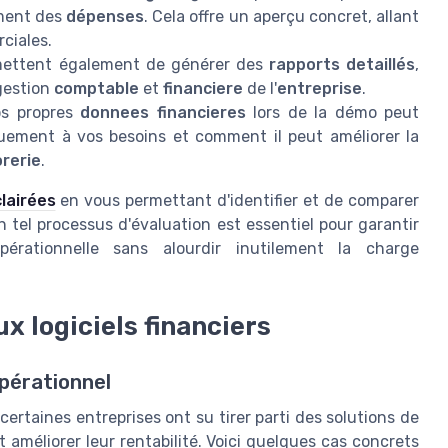
ement des
dépenses
. Cela offre un aperçu concret, allant
ciales.
mettent également de générer des
rapports detaillés
,
 gestion
comptable
et
financiere
de l'
entreprise
.
os propres
donnees financieres
lors de la démo peut
uement à vos besoins et comment il peut améliorer la
orerie
.
lairées
en vous permettant d'identifier et de comparer
n tel processus d'évaluation est essentiel pour garantir
opérationnelle sans alourdir inutilement la charge
x logiciels financiers
opérationnel
ertaines entreprises ont su tirer parti des solutions de
t améliorer leur rentabilité. Voici quelques cas concrets