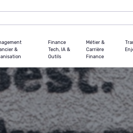
nagement
Finance
Métier &
Tra
ancier &
Tech, IA &
Carrière
Enj
anisation
Outils
Finance