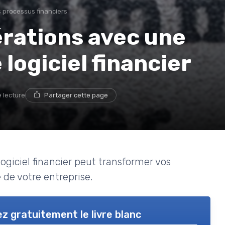
 processus financiers
érations avec une
logiciel financier
e lecture
Partager cette page
iciel financier peut transformer vos
é de votre entreprise.
z gratuitement le livre blanc