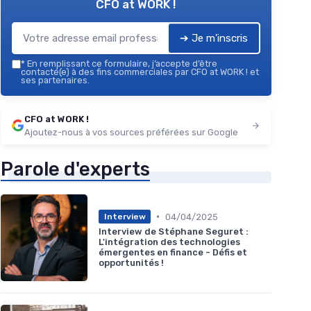
CFO at WORK !
➔ Je m'inscris
*
En remplissant ce formulaire, j’accepte d’être
contacté(e) à des fins commerciales par CFO at WORK ! et
ses partenaires.
CFO at WORK !
Ajoutez-nous à vos sources préférées sur Google
Parole d'experts
•
04/04/2025
Interview
Interview de Stéphane Seguret :
L'intégration des technologies
émergentes en finance - Défis et
opportunités !