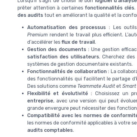
Lorsqu'il s'agit de choisir le bon
logiciel d'analys
prêter attention à certaines
fonctionnalités clés
.
des audits
tout en améliorant la qualité et la conf
Automatisation des processus
: Les outil
Premium
rendent le travail plus efficient. L’a
d’accélérer les
flux de travail
.
Gestion des documents
: Une gestion effic
satisfaction des utilisateurs
. Cherchez des 
systèmes de gestion documentaire existants.
Fonctionnalités de collaboration
: La collabor
des fonctionnalités qui facilitent le partage d'
Des solutions comme
Teammate Audit
et
Smart
Flexibilité et évolutivité
: Choisissez un pro
entreprise
, avec une version qui peut évoluer
grande envergure peut nécessiter des fonctionn
Compatibilité avec les normes de conformit
les normes de conformité applicables à votre sec
audits comptables
.