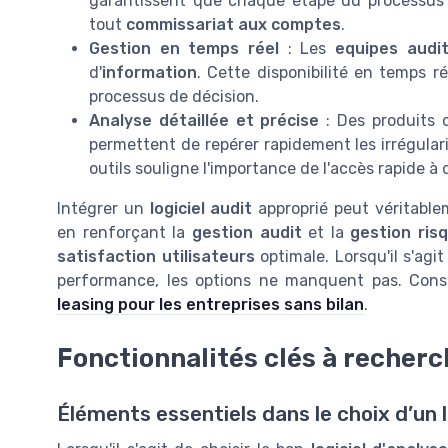
garantissent que chaque étape du processus r
tout
commissariat aux comptes
.
Gestion en temps réel
: Les
equipes audi
d'
information
. Cette disponibilité en temps r
processus de décision.
Analyse détaillée et précise
: Des produit
permettent de repérer rapidement les irrégulari
outils souligne l'importance de l'accès rapide à
Intégrer un
logiciel audit
approprié peut véritable
en renforçant la
gestion audit
et la
gestion ris
satisfaction utilisateurs
optimale. Lorsqu'il s'agi
performance, les options ne manquent pas. Consu
leasing pour les entreprises sans bilan
.
Fonctionnalités clés à recherch
Éléments essentiels dans le choix d’un l