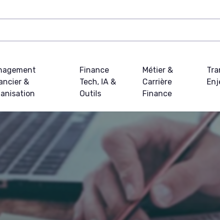
nagement
Finance
Métier &
Tra
ancier &
Tech, IA &
Carrière
Enj
anisation
Outils
Finance