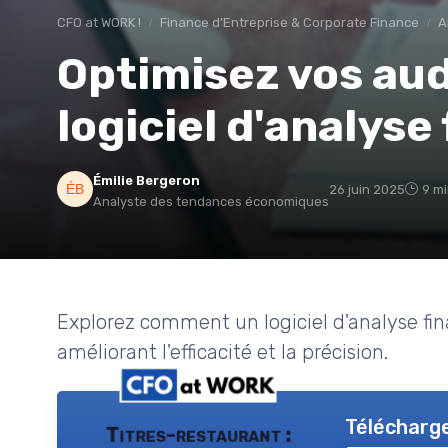
CFO at WORK !
Finance d’Entreprise & Corporate Finance
A
Optimisez vos aud
logiciel d'analyse
Émilie Bergeron
26 juin 2025
9 mi
Analyste des tendances économiques
Explorez comment un logiciel d'analyse fin
améliorant l'efficacité et la précision.
Télécharge
Titres-restaurant :