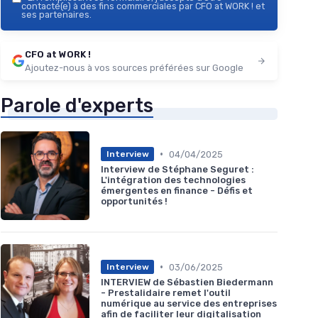
contacté(e) à des fins commerciales par CFO at WORK ! et
ses partenaires.
CFO at WORK !
Ajoutez-nous à vos sources préférées sur Google
Parole d'experts
•
04/04/2025
Interview
Interview de Stéphane Seguret :
L'intégration des technologies
émergentes en finance - Défis et
opportunités !
•
03/06/2025
Interview
INTERVIEW de Sébastien Biedermann
- Prestalidaire remet l'outil
numérique au service des entreprises
afin de faciliter leur digitalisation