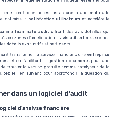
especte la réglementation en vigueur, essentiel pour
t
bénéficient d'un accès instantané à une multitude
éel optimise la
satisfaction utilisateurs
et accélère le
s comme
teammate audit
offrent des avis détaillés qui
tés ou zones d'amélioration. L'
avis utilisateurs
sur ces
 des
details
exhaustifs et pertinents.
ment transformer le service financier d'une
entreprise
ques
, et en facilitant la
gestion documents
pour une
t de trouver la version gratuite comme catalyseur de la
ltez le lien suivant pour approfondir la question du
er dans un logiciel d'audit
ogiciel d’analyse financière