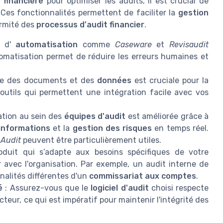
e financière
pour optimiser les audits, il est crucial de
 Ces fonctionnalités permettent de faciliter la
gestion
ormité des
processus d'audit financier
.
s d'
automatisation
comme
Caseware
et
Revisaudit
utomatisation permet de réduire les erreurs humaines et
ace des documents et des
données
est cruciale pour la
outils qui permettent une intégration facile avec vos
ation au sein des
équipes d'audit
est améliorée grâce à
informations
et la
gestion des risques
en temps réel.
 Audit
peuvent être particulièrement utiles.
duit qui s’adapte aux besoins spécifiques de votre
 avec l'organisation. Par exemple, un audit interne de
alités différentes d'un
commissariat aux comptes
.
é
: Assurez-vous que le
logiciel d'audit
choisi respecte
teur, ce qui est impératif pour maintenir l'intégrité des