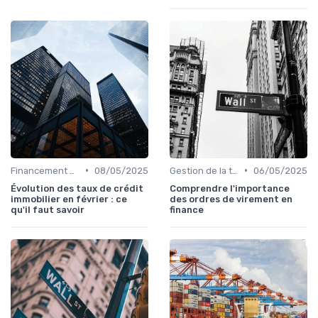
•
•
Financement & levées de fonds
08/05/2025
Gestion de la trésorerie & cash management
06/05/2025
Évolution des taux de crédit
Comprendre l'importance
immobilier en février : ce
des ordres de virement en
qu'il faut savoir
finance