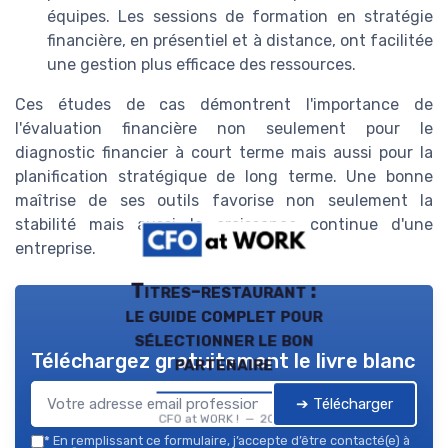
équipes. Les sessions de formation en stratégie
financière, en présentiel et à distance, ont facilitée
une gestion plus efficace des ressources.
Ces études de cas démontrent l'importance de
l'évaluation financière non seulement pour le
diagnostic financier à court terme mais aussi pour la
planification stratégique de long terme. Une bonne
maîtrise de ses outils favorise non seulement la
stabilité mais aussi la croissance continue d'une
entreprise.
Titres-restaurant :
le guide complet pour
sélectionner le bon
Téléchargez gratuitement le livre blanc
partenaire
➔ Télécharger
CFO at WORK ! — 2026
*
En remplissant ce formulaire, j’accepte d’être contacté(e) à