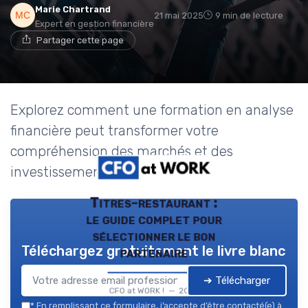
Marie Chartrand
21 mai 2025
9 min de lecture
Expert en gestion financière
Partager cette page
Explorez comment une formation en analyse
financière peut transformer votre
compréhension des marchés et des
investissements.
Titres-restaurant :
le guide complet pour
sélectionner le bon
Téléchargez gratuitement le livre blanc
partenaire
➔ Télécharger
CFO at WORK ! — 2026
*
En remplissant ce formulaire, j’accepte d’être contacté(e) à