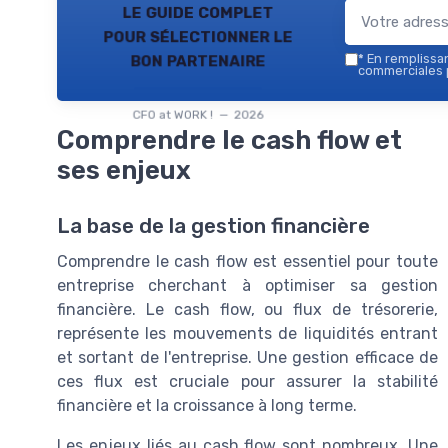
le guide complet
pour sélectionner le
bon partenaire
*
En remplissant
commerciales p
CFO at WORK ! — 2026
Comprendre le cash flow et
ses enjeux
La base de la gestion financière
Comprendre le cash flow est essentiel pour toute
entreprise cherchant à optimiser sa gestion
financière. Le cash flow, ou flux de trésorerie,
représente les mouvements de liquidités entrant
et sortant de l'entreprise. Une gestion efficace de
ces flux est cruciale pour assurer la stabilité
financière et la croissance à long terme.
Les enjeux liés au cash flow sont nombreux. Une