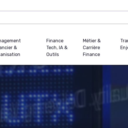
nagement
Finance
Métier &
Tra
ancier &
Tech, IA &
Carrière
Enj
anisation
Outils
Finance