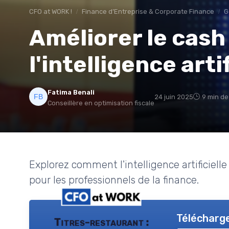
CFO at WORK !
Finance d’Entreprise & Corporate Finance
G
Améliorer le cash
l'intelligence artif
Fatima Benali
24 juin 2025
9 min de
Conseillère en optimisation fiscale
Explorez comment l'intelligence artificiell
pour les professionnels de la finance.
Télécharge
Titres-restaurant :