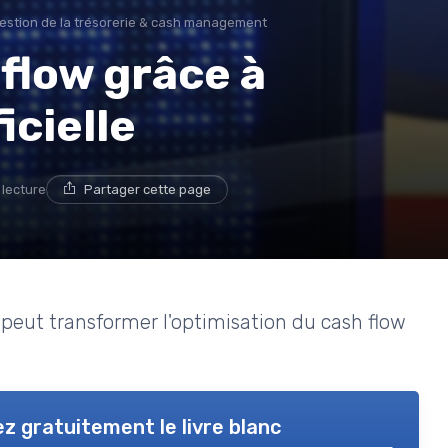
estion de la trésorerie & cash management
 flow grâce à
icielle
 lecture
Partager cette page
e peut transformer l'optimisation du cash flow
z gratuitement le livre blanc