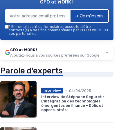
CFO at WORK !
➔ Je m'inscris
*
En remplissant ce formulaire, j’accepte d’être
contacté(e) à des fins commerciales par CFO at WORK ! et
ses partenaires.
CFO at WORK !
Ajoutez-nous à vos sources préférées sur Google
Parole d'experts
•
04/04/2025
Interview
Interview de Stéphane Seguret :
L'intégration des technologies
émergentes en finance - Défis et
opportunités !