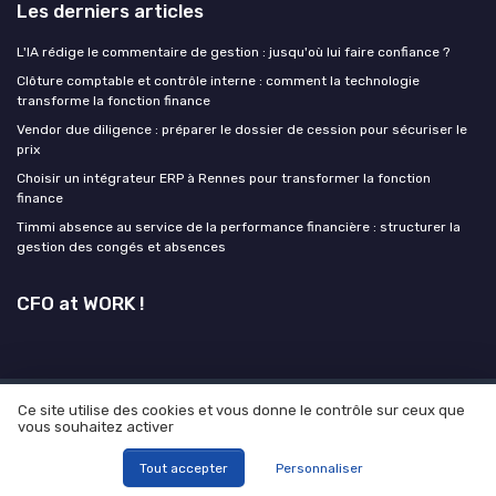
Les derniers articles
L'IA rédige le commentaire de gestion : jusqu'où lui faire confiance ?
Clôture comptable et contrôle interne : comment la technologie
transforme la fonction finance
Vendor due diligence : préparer le dossier de cession pour sécuriser le
prix
Choisir un intégrateur ERP à Rennes pour transformer la fonction
finance
Timmi absence au service de la performance financière : structurer la
gestion des congés et absences
CFO at WORK !
Ce site utilise des cookies et vous donne le contrôle sur ceux que
Mentions légales
Politique de confidentialité
Grande
vous souhaitez activer
enquête 2025 sur l' IA et les directions financières
© CFO at WORK ! 2026
Tout accepter
Personnaliser