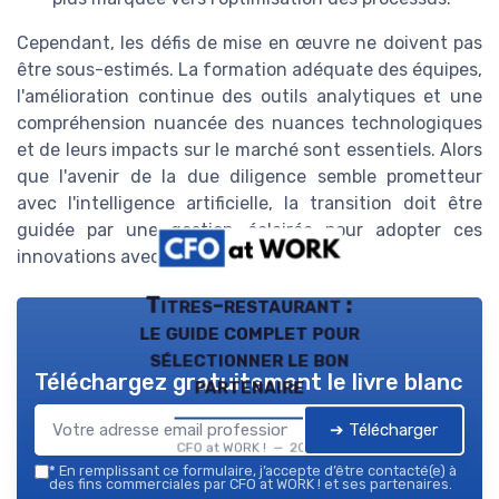
Cependant, les défis de mise en œuvre ne doivent pas
être sous-estimés. La formation adéquate des équipes,
l'amélioration continue des outils analytiques et une
compréhension nuancée des nuances technologiques
et de leurs impacts sur le marché sont essentiels. Alors
que l'avenir de la due diligence semble prometteur
avec l'intelligence artificielle, la transition doit être
guidée par une gestion éclairée pour adopter ces
innovations avec succès.
Titres-restaurant :
le guide complet pour
sélectionner le bon
Téléchargez gratuitement le livre blanc
partenaire
➔ Télécharger
CFO at WORK ! — 2026
*
En remplissant ce formulaire, j’accepte d’être contacté(e) à
des fins commerciales par CFO at WORK ! et ses partenaires.