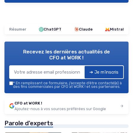
Résumer
ChatGPT
Claude
Mistral
Recevez les dernières actualités de
CFO at WORK !
➔ Je m'inscris
*
En remplissant ce formulaire, j’accepte d’être contacté(e) à
des fins commerciales par CFO at WORK ! et ses partenaires.
CFO at WORK !
Ajoutez-nous à vos sources préférées sur Google
Parole d'experts