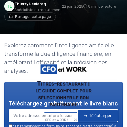
Thierry Leclercq
22 juin 2025
8 min de lecture
Spécialiste du recrutement
Partager cette page
Explorez comment l'intelligence artificielle
transforme la due diligence financière, en
améliorant l'efficacité et la précision des
analyses.
Titres-restaurant :
le guide complet pour
sélectionner le bon
Téléchargez gratuitement le livre blanc
partenaire
➔ Télécharger
CFO at WORK ! — 2026
*
En remplissant ce formulaire, j’accepte d’être contacté(e) à