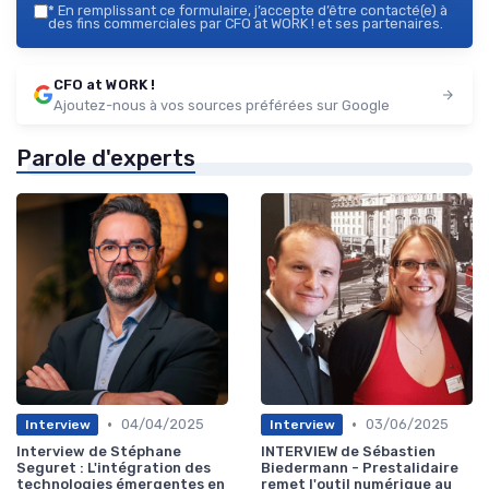
*
En remplissant ce formulaire, j’accepte d’être contacté(e) à
des fins commerciales par CFO at WORK ! et ses partenaires.
CFO at WORK !
Ajoutez-nous à vos sources préférées sur Google
Parole d'experts
•
•
04/04/2025
03/06/2025
Interview
Interview
Interview de Stéphane
INTERVIEW de Sébastien
Seguret : L'intégration des
Biedermann - Prestalidaire
technologies émergentes en
remet l'outil numérique au