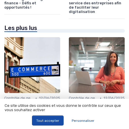
finance - Défis et
service des entreprises afin
opportunités !
de faciliter leur
digitalisation
Les plus lus
•
•
Contrôle de gestion & FP&A
12/06/2025
Contrôle de gestion & FP&A
12/06/2025
Comprendre le controle de
Cogs definition et
Ce site utilise des cookies et vous donne le contrôle sur ceux que
gestion et son impact sur la
importance dans la gestion
vous souhaitez activer
performance des entreprises
financière
Tout accepter
Personnaliser