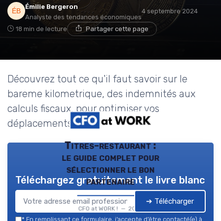
Émilie Bergeron
4 septembre 2024
Analyste des tendances économiques
18 min de lecture
Partager cette page
Découvrez tout ce qu'il faut savoir sur le
bareme kilometrique, des indemnités aux
calculs fiscaux, pour optimiser vos
déplacements professionnels.
Titres-restaurant :
le guide complet pour
sélectionner le bon
Téléchargez gratuitement le livre blanc
partenaire
➔ Télécharger
CFO at WORK ! — 2026
*
En remplissant ce formulaire, j’accepte d’être contacté(e) à