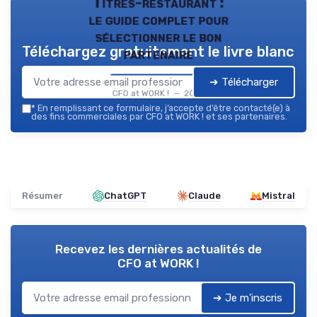
Titres-restaurant :
le guide complet pour
sélectionner le bon
Téléchargez gratuitement le livre blanc
partenaire
➔ Télécharger
CFO at WORK ! — 2026
*
En remplissant ce formulaire, j’accepte d’être contacté(e) à
des fins commerciales par CFO at WORK ! et ses partenaires.
Résumer
ChatGPT
Claude
Mistral
Recevez les dernières actualités de
CFO at WORK !
➔ Je m'inscris