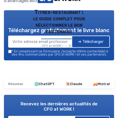
d'avantages esthétiques et pratiques.
Titres-restaurant :
le guide complet pour
sélectionner le bon
Téléchargez gratuitement le livre blanc
partenaire
➔ Télécharger
CFO at WORK ! — 2026
*
En remplissant ce formulaire, j’accepte d’être contacté(e) à
des fins commerciales par CFO at WORK ! et ses partenaires.
Résumer
ChatGPT
Claude
Mistral
Recevez les dernières actualités de
CFO at WORK !