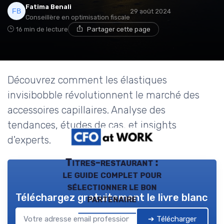
Fatima Benali
29 août 2024
Conseillère en optimisation fiscale
16 min de lecture
Partager cette page
Découvrez comment les élastiques
invisibobble révolutionnent le marché des
accessoires capillaires. Analyse des
tendances, études de cas, et insights
d'experts.
Titres-restaurant :
le guide complet pour
sélectionner le bon
Téléchargez gratuitement le livre blanc
partenaire
➔ Télécharger