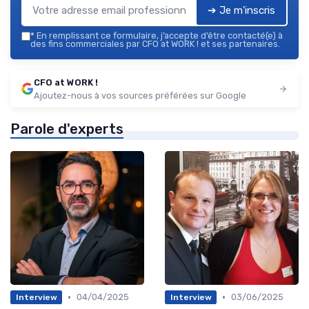
➔ Je m'inscris
*
En remplissant ce formulaire, j’accepte d’être contacté(e) à
des fins commerciales par CFO at WORK ! et ses partenaires.
CFO at WORK !
Ajoutez-nous à vos sources préférées sur Google
Parole d'experts
•
•
04/04/2025
03/06/2025
Interview
Interview