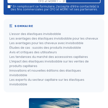
CFO at WORK ! — 2026
*
En remplissant ce formulaire, j’accepte d’être contacté(e) à
des fins commerciales par CFO at WORK ! et ses partenaires.
SOMMAIRE
L'essor des élastiques invisibobble
Les avantages des élastiques invisibobble pour les cheveux
Les avantages pour les cheveux avec invisibobble
Études de cas : succès des produits invisibobble
Avis et critiques des utilisateurs
Les tendances du marché des accessoires capillaires
L'impact des élastiques invisibobble sur les ventes de
produits capillaires
Innovations et nouvelles éditions des élastiques
invisibobble
Les experts du secteur capillaire sur les élastiques
invisibobble