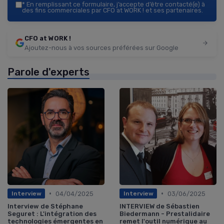
*
En remplissant ce formulaire, j’accepte d’être contacté(e) à
des fins commerciales par CFO at WORK ! et ses partenaires.
CFO at WORK !
Ajoutez-nous à vos sources préférées sur Google
Parole d'experts
•
•
04/04/2025
03/06/2025
Interview
Interview
Interview de Stéphane
INTERVIEW de Sébastien
Seguret : L'intégration des
Biedermann - Prestalidaire
technologies émergentes en
remet l'outil numérique au