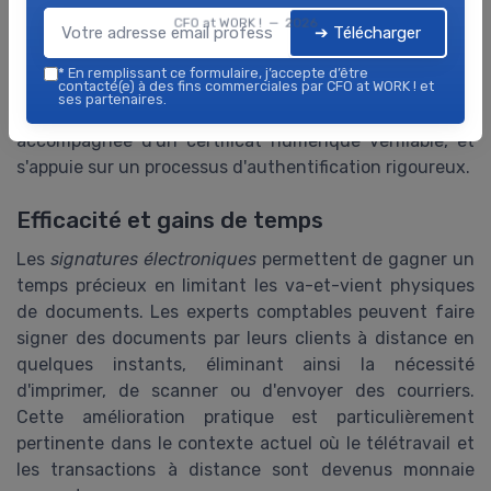
principalement sur la reconnaissance visuelle et peut
CFO at WORK ! — 2026
➔ Télécharger
être facilement forgée, une
signature électronique
comme celle offerte par
Je Signe Expert
inclut des
*
En remplissant ce formulaire, j’accepte d’être
niveaux élevés d'authenticité et de traçabilité. Par
contacté(e) à des fins commerciales par CFO at WORK ! et
ses partenaires.
exemple, chaque signature électronique est
accompagnée d'un certificat numérique vérifiable, et
s'appuie sur un processus d'authentification rigoureux.
Efficacité et gains de temps
Les
signatures électroniques
permettent de gagner un
temps précieux en limitant les va-et-vient physiques
de documents. Les experts comptables peuvent faire
signer des documents par leurs clients à distance en
quelques instants, éliminant ainsi la nécessité
d'imprimer, de scanner ou d'envoyer des courriers.
Cette amélioration pratique est particulièrement
pertinente dans le contexte actuel où le télétravail et
les transactions à distance sont devenus monnaie