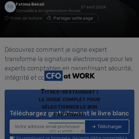
Fatima Benali
27 août 2024
Conseillère en optimisation fiscale
17 min de lecture
Partager cette page
Découvrez comment je signe expert
transforme la signature électronique pour les
experts comptables en garantissant sécurité,
intégrité et conformité.
Titres-restaurant :
le guide complet pour
sélectionner le bon
Téléchargez gratuitement le livre blanc
partenaire
➔ Télécharger
CFO at WORK ! — 2026
*
En remplissant ce formulaire, j’accepte d’être contacté(e) à