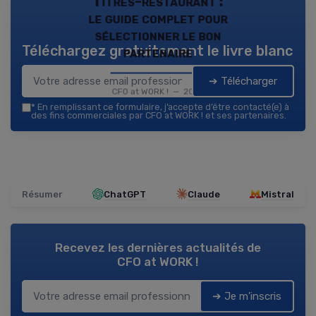
Titres-restaurant :
le guide complet pour
sélectionner le bon
Téléchargez gratuitement le livre blanc
partenaire
➔ Télécharger
CFO at WORK ! — 2026
*
En remplissant ce formulaire, j’accepte d’être contacté(e) à
des fins commerciales par CFO at WORK ! et ses partenaires.
Résumer
ChatGPT
Claude
Mistral
Recevez les dernières actualités de
CFO at WORK !
➔ Je m'inscris