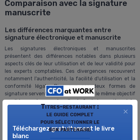
Comparaison avec la signature
manuscrite
Les différences marquantes entre
signature électronique et manuscrite
Les signatures électroniques et manuscrites
présentent des différences notables dans plusieurs
aspects clés de leur utilisation et de leur validité pour
les experts comptables. Ces divergences recouvrent
notamment l'authenticité, la facilité d'utilisation et la
conformité légale. Bien que ces deux formes de
signature servent fondamentalement le même objectif
– valider un document – elles le font de manières très
Titres-restaurant :
différentes.
le guide complet
pour sélectionner le
Authenticité et traçabilité
Téléchargez gratuitement le livre
bon partenaire
Tandis qu'une
signature manuscrite
repose
blanc