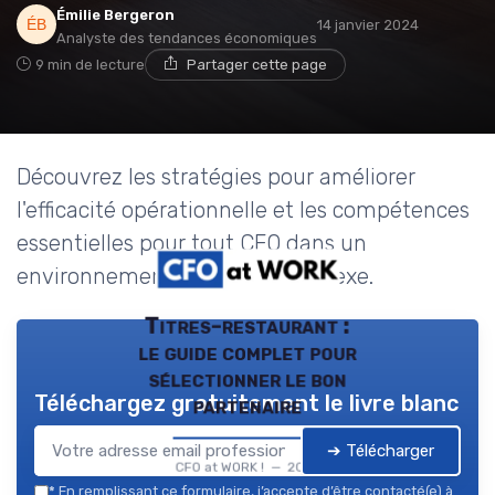
Émilie Bergeron
14 janvier 2024
Analyste des tendances économiques
9 min de lecture
Partager cette page
Découvrez les stratégies pour améliorer
l'efficacité opérationnelle et les compétences
essentielles pour tout CFO dans un
environnement financier complexe.
Titres-restaurant :
le guide complet pour
sélectionner le bon
Téléchargez gratuitement le livre blanc
partenaire
➔ Télécharger
CFO at WORK ! — 2026
*
En remplissant ce formulaire, j’accepte d’être contacté(e) à