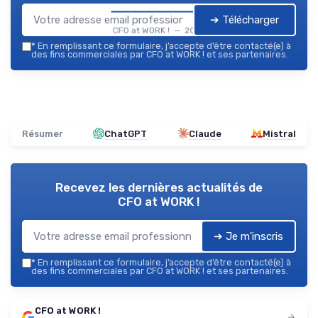
➔ Télécharger
CFO at WORK ! — 2026
*
En remplissant ce formulaire, j’accepte d’être contacté(e) à
des fins commerciales par CFO at WORK ! et ses partenaires.
Résumer
ChatGPT
Claude
Mistral
Recevez les dernières actualités de
CFO at WORK !
➔ Je m'inscris
*
En remplissant ce formulaire, j’accepte d’être contacté(e) à
des fins commerciales par CFO at WORK ! et ses partenaires.
CFO at WORK !