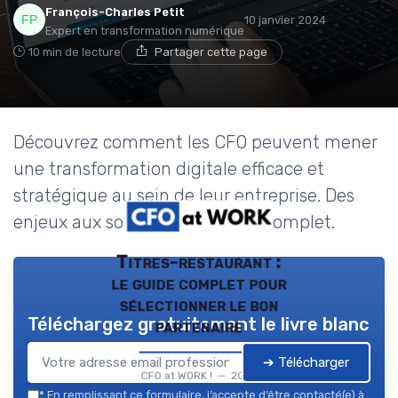
François-Charles Petit
10 janvier 2024
Expert en transformation numérique
10 min de lecture
Partager cette page
Découvrez comment les CFO peuvent mener
une transformation digitale efficace et
stratégique au sein de leur entreprise. Des
enjeux aux solutions, un guide complet.
Titres-restaurant :
le guide complet pour
sélectionner le bon
Téléchargez gratuitement le livre blanc
partenaire
➔ Télécharger
CFO at WORK ! — 2026
*
En remplissant ce formulaire, j’accepte d’être contacté(e) à