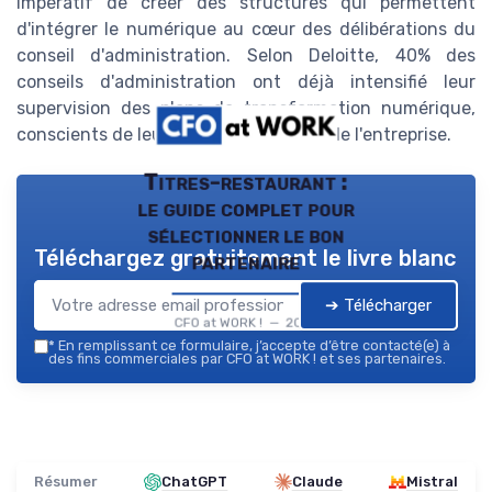
impératif de créer des structures qui permettent
d'intégrer le numérique au cœur des délibérations du
conseil d'administration. Selon Deloitte, 40% des
conseils d'administration ont déjà intensifié leur
supervision des plans de transformation numérique,
conscients de leur impact sur l'avenir de l'entreprise.
Titres-restaurant :
le guide complet pour
sélectionner le bon
Téléchargez gratuitement le livre blanc
partenaire
➔ Télécharger
CFO at WORK ! — 2026
*
En remplissant ce formulaire, j’accepte d’être contacté(e) à
des fins commerciales par CFO at WORK ! et ses partenaires.
Résumer
ChatGPT
Claude
Mistral