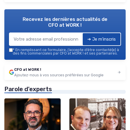
Recevez les dernières actualités de
CFO at WORK !
➔ Je m'inscris
*
En remplissant ce formulaire, j’accepte d’être contacté(e) à
des fins commerciales par CFO at WORK ! et ses partenaires.
CFO at WORK !
Ajoutez-nous à vos sources préférées sur Google
Parole d'experts