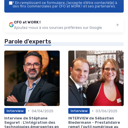
*
En remplissant ce formulaire, j’accepte d’être contacté(e) à
des fins commerciales par CFO at WORK ! et ses partenaires.
CFO at WORK !
Ajoutez-nous à vos sources préférées sur Google
Parole d'experts
•
•
04/04/2025
03/06/2025
Interview
Interview
Interview de Stéphane
INTERVIEW de Sébastien
Seguret : L'intégration des
Biedermann - Prestalidaire
technologies émergentes en
remet l'outil numérique au