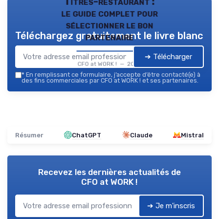
Titres-restaurant :
le guide complet pour
sélectionner le bon
Téléchargez gratuitement le livre blanc
partenaire
➔ Télécharger
CFO at WORK ! — 2026
*
En remplissant ce formulaire, j’accepte d’être contacté(e) à
des fins commerciales par CFO at WORK ! et ses partenaires.
Résumer
ChatGPT
Claude
Mistral
Recevez les dernières actualités de
CFO at WORK !
➔ Je m'inscris