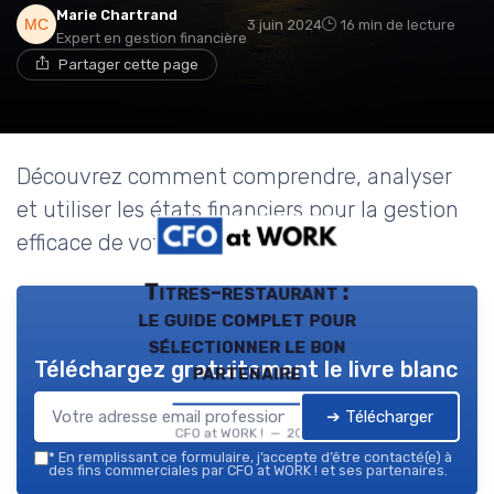
Marie Chartrand
3 juin 2024
16 min de lecture
Expert en gestion financière
Partager cette page
Découvrez comment comprendre, analyser
et utiliser les états financiers pour la gestion
efficace de votre entreprise.
Titres-restaurant :
le guide complet pour
sélectionner le bon
Téléchargez gratuitement le livre blanc
partenaire
➔ Télécharger
CFO at WORK ! — 2026
*
En remplissant ce formulaire, j’accepte d’être contacté(e) à
des fins commerciales par CFO at WORK ! et ses partenaires.