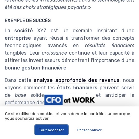
été des choix stratégiques payants.
»
EXEMPLE DE SUCCÈS
La
société
XYZ est un exemple inspirant d'une
entreprise
ayant réussi à transformer des concepts
technologiques avancés en
résultats financiers
tangibles. Leur
croissance
continue et leur capacité à
attirer les investisseurs démontrent l'importance d'une
bonne gestion financière
.
Dans cette
analyse approfondie des revenus
, nous
voyons comment les
états financiers
peuvent servir
de
base
solide pour comprendre et anticiper la
performance des entreprises.
Ce site utilise des cookies et vous donne le contrôle sur ceux que
Titres-restaurant :
vous souhaitez activer
le guide complet pour
sélectionner le bon
Tout accepter
Personnaliser
Téléchargez gratuitement le livre blanc
partenaire