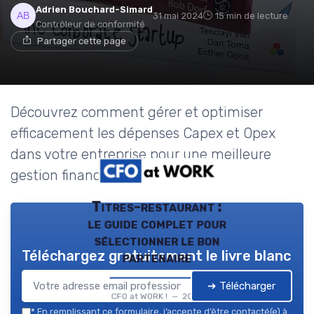
Adrien Bouchard-Simard
31 mai 2024
15 min de lecture
Contrôleur de conformité
Partager cette page
Découvrez comment gérer et optimiser
efficacement les dépenses Capex et Opex
dans votre entreprise pour une meilleure
gestion financière.
Titres-restaurant :
le guide complet pour
sélectionner le bon
Téléchargez gratuitement le livre blanc
partenaire
➔ Télécharger
CFO at WORK ! — 2026
*
En remplissant ce formulaire, j’accepte d’être contacté(e) à