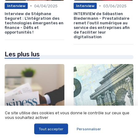
•
•
04/04/2025
03/06/2025
Interview
Interview
Interview de Stéphane
INTERVIEW de Sébastien
Seguret : L'intégration des
Biedermann - Prestalidaire
technologies émergentes en
remet l'outil numérique au
finance - Défis et
service des entreprises afin
opportunités !
de faciliter leur
digitalisation
Les plus lus
Ce site utilise des cookies et vous donne le contrôle sur ceux que
vous souhaitez activer
•
•
Tout accepter
Personnaliser
Création de valeur & rentabilité
15/06/2025
Création de valeur & rentabilité
03/07/2025
Comprendre le leasing pour
Comprendre le tableau de