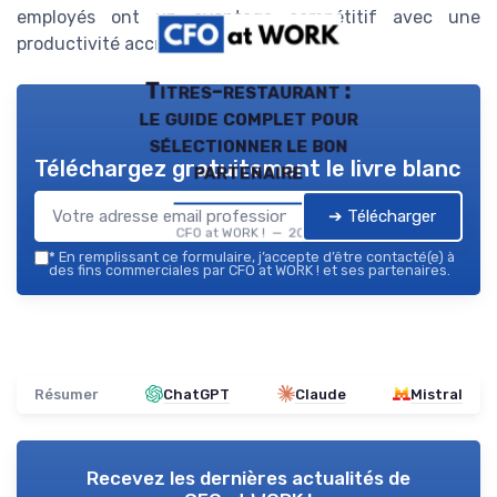
employés ont un avantage compétitif avec une
productivité accrue de
17%
.
Titres-restaurant :
le guide complet pour
sélectionner le bon
Téléchargez gratuitement le livre blanc
partenaire
➔ Télécharger
CFO at WORK ! — 2026
*
En remplissant ce formulaire, j’accepte d’être contacté(e) à
des fins commerciales par CFO at WORK ! et ses partenaires.
Résumer
ChatGPT
Claude
Mistral
Recevez les dernières actualités de