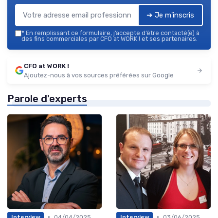
➔ Je m'inscris
*
En remplissant ce formulaire, j’accepte d’être contacté(e) à
des fins commerciales par CFO at WORK ! et ses partenaires.
CFO at WORK !
Ajoutez-nous à vos sources préférées sur Google
Parole d'experts
•
•
04/04/2025
03/06/2025
Interview
Interview