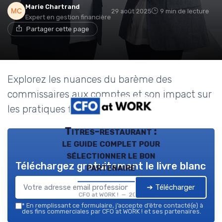
Marie Chartrand
29 août 2025
9 min de lecture
Expert en gestion financière
Partager cette page
Explorez les nuances du barème des
commissaires aux comptes et son impact sur
les pratiques financières.
Titres-restaurant :
le guide complet pour
sélectionner le bon
Téléchargez gratuitement le livre blanc
partenaire
➔ Télécharger
CFO at WORK ! — 2026
*
En remplissant ce formulaire, j’accepte d’être contacté(e) à
des fins commerciales par CFO at WORK ! et ses partenaires.