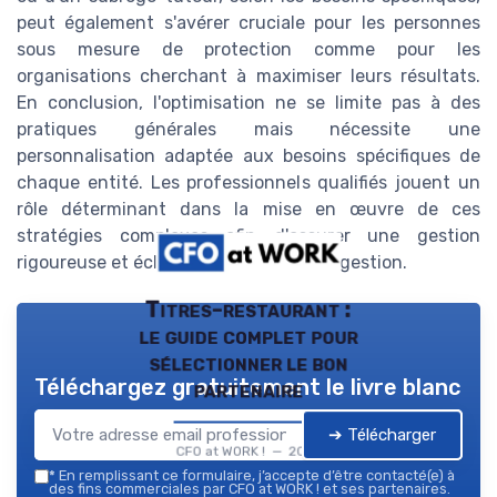
peut également s'avérer cruciale pour les personnes
sous mesure de protection comme pour les
organisations cherchant à maximiser leurs résultats.
En conclusion, l'optimisation ne se limite pas à des
pratiques générales mais nécessite une
personnalisation adaptée aux besoins spécifiques de
chaque entité. Les professionnels qualifiés jouent un
rôle déterminant dans la mise en œuvre de ces
stratégies complexes afin d'assurer une gestion
rigoureuse et éclairée des comptes de gestion.
Titres-restaurant :
le guide complet pour
sélectionner le bon
Téléchargez gratuitement le livre blanc
partenaire
➔ Télécharger
CFO at WORK ! — 2026
*
En remplissant ce formulaire, j’accepte d’être contacté(e) à
des fins commerciales par CFO at WORK ! et ses partenaires.