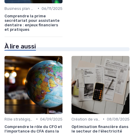
•
Business plan & modélisation financière
06/11/2025
Comprendre la prime
secrétariat pour assistante
dentaire : enjeux financiers
et pratiques
À lire aussi
•
•
Rôle stratégique du CFO
04/09/2025
Création de valeur & rentabilité
08/08/2025
Comprendre le rôle du CFO et
Optimisation financière dans
l'importance du CFA dans la
le secteur de l'électricité