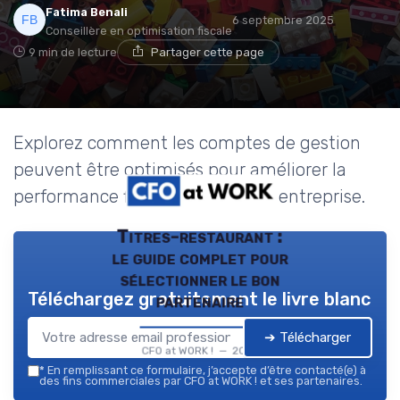
Fatima Benali
6 septembre 2025
Conseillère en optimisation fiscale
9 min de lecture
Partager cette page
Explorez comment les comptes de gestion
peuvent être optimisés pour améliorer la
performance financière de votre entreprise.
Titres-restaurant :
le guide complet pour
sélectionner le bon
Téléchargez gratuitement le livre blanc
partenaire
➔ Télécharger
CFO at WORK ! — 2026
*
En remplissant ce formulaire, j’accepte d’être contacté(e) à
des fins commerciales par CFO at WORK ! et ses partenaires.