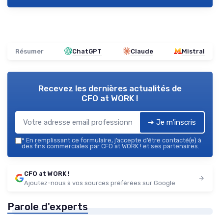
Résumer
ChatGPT
Claude
Mistral
Recevez les dernières actualités de
CFO at WORK !
➔ Je m'inscris
*
En remplissant ce formulaire, j’accepte d’être contacté(e) à
des fins commerciales par CFO at WORK ! et ses partenaires.
CFO at WORK !
Ajoutez-nous à vos sources préférées sur Google
Parole d'experts