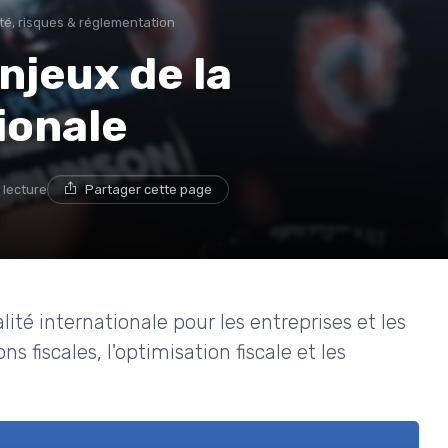
té, risques & réglementation
njeux de la
ionale
 lecture
Partager cette page
alité internationale pour les entreprises et les
s fiscales, l'optimisation fiscale et les