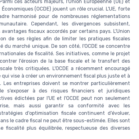
 Parmi ces acteurs majeurs, l'Union Européenne (UE) et
Économiques (OCDE) jouent un rôle crucial. L'UE, forte
cadre harmonisé pour de nombreuses réglementations
mmunautaire. Cependant, les divergences subsistent,
 avantages fiscaux accordés par certains pays. L'Union
on de ses règles afin de limiter les pratiques fiscales
é du marché unique. De son côté, l'OCDE se concentre
ationales de fiscalité. Ses initiatives, comme le projet
ontrer l'érosion de la base fiscale et le transfert des
fiscale très critiquées. L'OCDE a récemment encouragé
ui vise à créer un environnement fiscal plus juste et à
s. Les entreprises doivent se montrer particulièrement
e s'exposer à des risques financiers et juridiques
ives édictées par l'UE et l'OCDE peut non seulement
prise, mais aussi garantir sa conformité avec les
tratégies d'optimisation fiscale continuent d'évoluer,
ns le cadre fiscal ne peut être sous-estimée. Elles sont
e fiscalité plus équilibrée, respectueuse des diverses