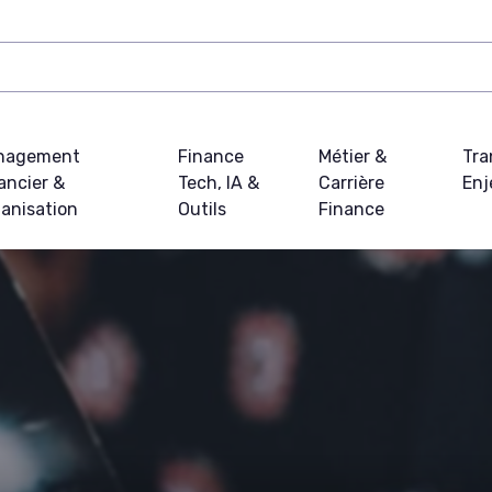
nagement
Finance
Métier &
Tra
ancier &
Tech, IA &
Carrière
Enj
anisation
Outils
Finance