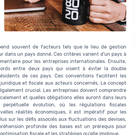
pend souvent de facteurs tels que le lieu de gestion
our dans un pays donné. Ces critères varient d'un pays à
entaire pour les entreprises internationales. Ensuite,
ccords entre deux pays qui visent à éviter la double
ésidents de ces pays. Ces conventions facilitent les
uridique et fiscale aux acteurs concernés. Le concept
 également crucial. Les entreprises doivent comprendre
calement et quelles obligations elles auront dans leurs
erpétuelle évolution, où les régulations fiscales
lles réalités économiques, il est impératif pour les
lus sur les défis associés aux fluctuations des devises,
préhension profonde des bases est un prérequis pour
optimisation fiscale et les stratégies qu'elle implique.