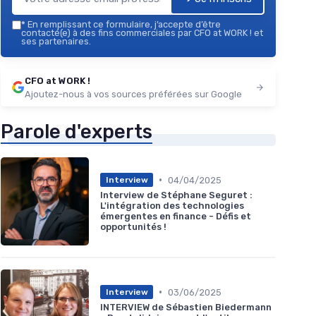
*
En remplissant ce formulaire, j’accepte d’être
contacté(e) à des fins commerciales par CFO at WORK ! et
ses partenaires.
CFO at WORK !
Ajoutez-nous à vos sources préférées sur Google
Parole d'experts
•
04/04/2025
Interview
Interview de Stéphane Seguret :
L'intégration des technologies
émergentes en finance - Défis et
opportunités !
•
03/06/2025
Interview
INTERVIEW de Sébastien Biedermann