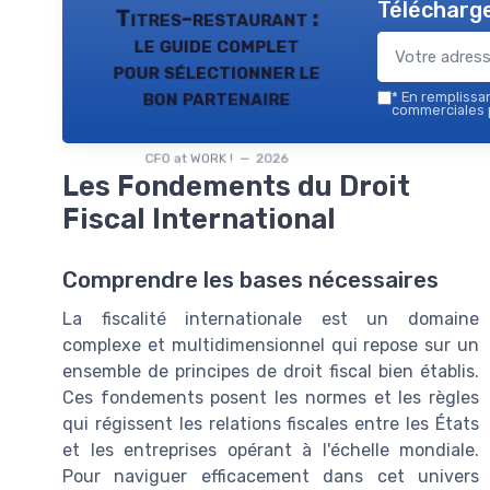
Télécharge
Titres-restaurant :
le guide complet
pour sélectionner le
bon partenaire
*
En remplissant
commerciales p
CFO at WORK ! — 2026
Les Fondements du Droit
Fiscal International
Comprendre les bases nécessaires
La fiscalité internationale est un domaine
complexe et multidimensionnel qui repose sur un
ensemble de principes de droit fiscal bien établis.
Ces fondements posent les normes et les règles
qui régissent les relations fiscales entre les États
et les entreprises opérant à l'échelle mondiale.
Pour naviguer efficacement dans cet univers