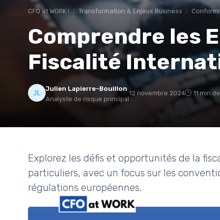
CFO at WORK !
Transformation & Enjeux Business
Conformi
Comprendre les E
Fiscalité Internat
Julien Lapierre-Bouillon
12 novembre 2024
11 min de
Analyste de risque principal
Explorez les défis et opportunités de la fisc
particuliers, avec un focus sur les convention
régulations européennes.