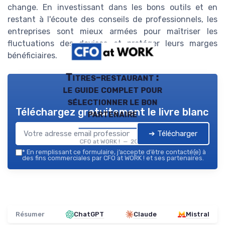
change. En investissant dans les bons outils et en
restant à l'écoute des conseils de professionnels, les
entreprises sont mieux armées pour maîtriser les
fluctuations des devises et protéger leurs marges
bénéficiaires.
Titres-restaurant :
le guide complet pour
sélectionner le bon
Téléchargez gratuitement le livre blanc
partenaire
➔ Télécharger
CFO at WORK ! — 2026
*
En remplissant ce formulaire, j’accepte d’être contacté(e) à
des fins commerciales par CFO at WORK ! et ses partenaires.
Résumer
ChatGPT
Claude
Mistral