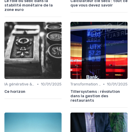
Le rôle du sebc dans la
Calculateur cle secu : tout ce
stabilité monétaire de la
que vous devez savoir
zone euro
•
•
IA générative & futur du CFO
10/01/2025
Transformation de la fonction finance
10/01/2025
Ce horizon
Tillersystems : révolution
dans la gestion des
restaurants