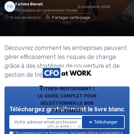
Fatima Benali
5 novembre 2024
Conseillère en optimisation fiscale
10 min de lecture
Partager cette page
Découvrez comment les entreprises peuvent
gérer efficacement les risques de change
grâce à des stratégies de couverture et de
gestion de trésorerie.
Titres-restaurant :
le guide complet pour
sélectionner le bon
Téléchargez gratuitement le livre blanc
partenaire
➔ Télécharger
CFO at WORK ! — 2026
*
En remplissant ce formulaire, j’accepte d’être contacté(e) à