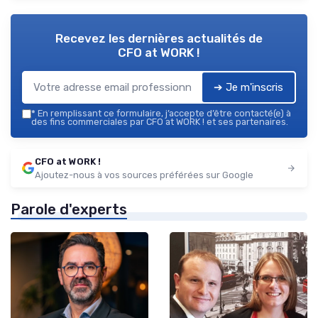
Recevez les dernières actualités de
CFO at WORK !
➔ Je m'inscris
*
En remplissant ce formulaire, j’accepte d’être contacté(e) à
des fins commerciales par CFO at WORK ! et ses partenaires.
CFO at WORK !
Ajoutez-nous à vos sources préférées sur Google
Parole d'experts