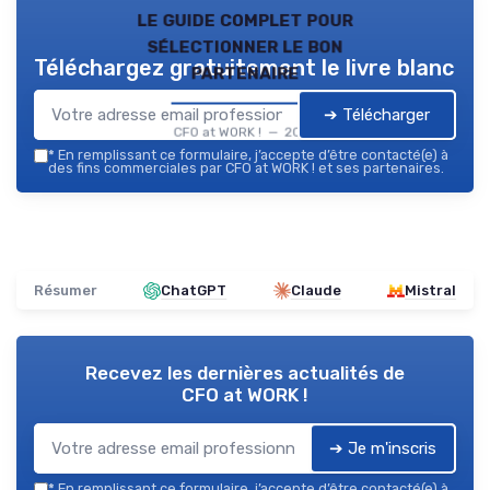
le guide complet pour
sélectionner le bon
Téléchargez gratuitement le livre blanc
partenaire
➔ Télécharger
CFO at WORK ! — 2026
*
En remplissant ce formulaire, j’accepte d’être contacté(e) à
des fins commerciales par CFO at WORK ! et ses partenaires.
Résumer
ChatGPT
Claude
Mistral
Recevez les dernières actualités de
CFO at WORK !
➔ Je m'inscris
*
En remplissant ce formulaire, j’accepte d’être contacté(e) à