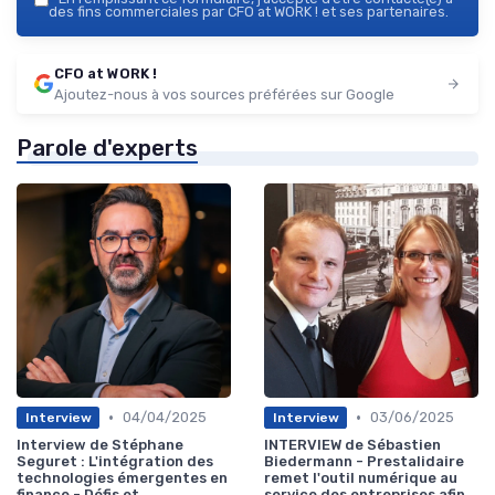
des fins commerciales par CFO at WORK ! et ses partenaires.
CFO at WORK !
Ajoutez-nous à vos sources préférées sur Google
Parole d'experts
•
•
04/04/2025
03/06/2025
Interview
Interview
Interview de Stéphane
INTERVIEW de Sébastien
Seguret : L'intégration des
Biedermann - Prestalidaire
technologies émergentes en
remet l'outil numérique au
finance - Défis et
service des entreprises afin