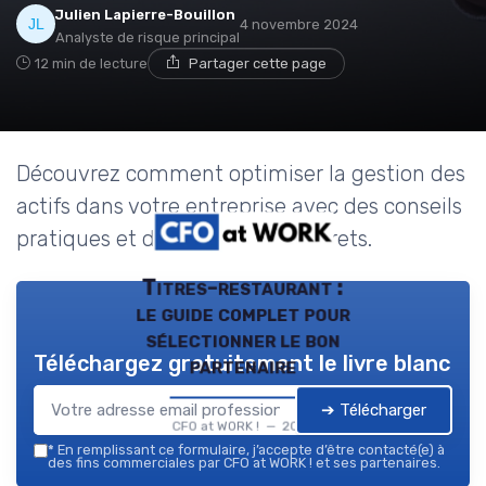
Julien Lapierre-Bouillon
4 novembre 2024
Analyste de risque principal
12 min de lecture
Partager cette page
Découvrez comment optimiser la gestion des
actifs dans votre entreprise avec des conseils
pratiques et des exemples concrets.
Titres-restaurant :
le guide complet pour
sélectionner le bon
Téléchargez gratuitement le livre blanc
partenaire
➔ Télécharger
CFO at WORK ! — 2026
*
En remplissant ce formulaire, j’accepte d’être contacté(e) à
des fins commerciales par CFO at WORK ! et ses partenaires.