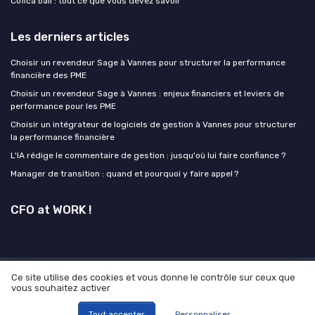
Cofica bail : tout ce que vous devez savoir
Les derniers articles
Choisir un revendeur Sage à Vannes pour structurer la performance
financière des PME
Choisir un revendeur Sage à Vannes : enjeux financiers et leviers de
performance pour les PME
Choisir un intégrateur de logiciels de gestion à Vannes pour structurer
la performance financière
L'IA rédige le commentaire de gestion : jusqu'où lui faire confiance ?
Manager de transition : quand et pourquoi y faire appel ?
CFO at WORK !
Ce site utilise des cookies et vous donne le contrôle sur ceux que
Mentions légales
Politique de confidentialité
Grande
vous souhaitez activer
enquête 2025 sur l' IA et les directions financières
© CFO at WORK ! 2026
Tout accepter
Personnaliser