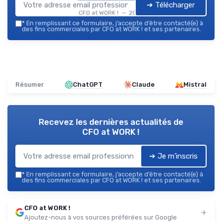
➔ Télécharger
CFO at WORK ! — 2026
*
En remplissant ce formulaire, j’accepte d’être contacté(e) à
des fins commerciales par CFO at WORK ! et ses partenaires.
Résumer
ChatGPT
Claude
Mistral
Recevez les dernières actualités de
CFO at WORK !
➔ Je m'inscris
*
En remplissant ce formulaire, j’accepte d’être contacté(e) à
des fins commerciales par CFO at WORK ! et ses partenaires.
CFO at WORK !
Ajoutez-nous à vos sources préférées sur Google