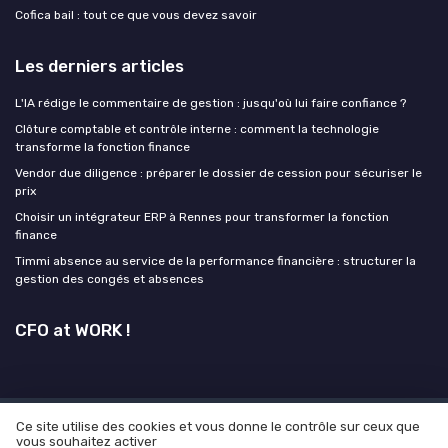
Cofica bail : tout ce que vous devez savoir
Les derniers articles
L'IA rédige le commentaire de gestion : jusqu'où lui faire confiance ?
Clôture comptable et contrôle interne : comment la technologie
transforme la fonction finance
Vendor due diligence : préparer le dossier de cession pour sécuriser le
prix
Choisir un intégrateur ERP à Rennes pour transformer la fonction
finance
Timmi absence au service de la performance financière : structurer la
gestion des congés et absences
CFO at WORK !
Ce site utilise des cookies et vous donne le contrôle sur ceux que
Mentions légales
Politique de confidentialité
Grande
vous souhaitez activer