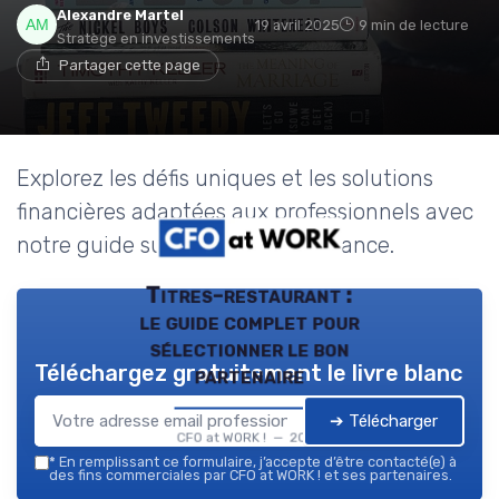
Alexandre Martel
19 avril 2025
9 min de lecture
Stratège en investissements
Partager cette page
Explorez les défis uniques et les solutions
financières adaptées aux professionnels avec
notre guide sur l'expertise en finance.
Titres-restaurant :
le guide complet pour
sélectionner le bon
Téléchargez gratuitement le livre blanc
partenaire
➔ Télécharger
CFO at WORK ! — 2026
*
En remplissant ce formulaire, j’accepte d’être contacté(e) à
des fins commerciales par CFO at WORK ! et ses partenaires.