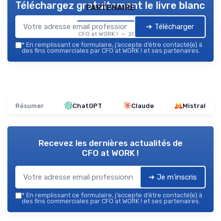
Téléchargez gratuitement le livre blanc
partenaire
➔ Télécharger
CFO at WORK ! — 2026
*
En remplissant ce formulaire, j’accepte d’être contacté(e) à
des fins commerciales par CFO at WORK ! et ses partenaires.
Résumer
ChatGPT
Claude
Mistral
Recevez les dernières actualités de
CFO at WORK !
➔ Je m'inscris
*
En remplissant ce formulaire, j’accepte d’être contacté(e) à
des fins commerciales par CFO at WORK ! et ses partenaires.