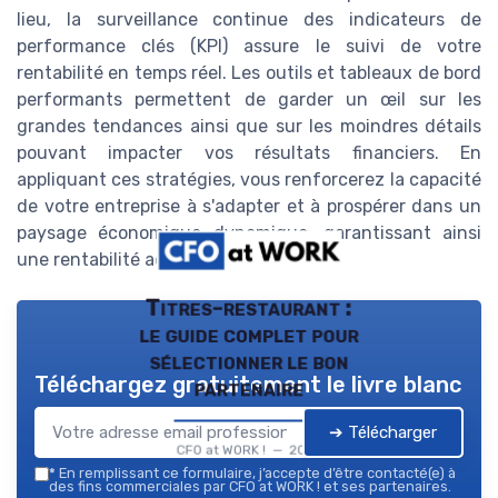
lieu, la surveillance continue des indicateurs de
performance clés (KPI) assure le suivi de votre
rentabilité en temps réel. Les outils et tableaux de bord
performants permettent de garder un œil sur les
grandes tendances ainsi que sur les moindres détails
pouvant impacter vos résultats financiers. En
appliquant ces stratégies, vous renforcerez la capacité
de votre entreprise à s'adapter et à prospérer dans un
paysage économique dynamique, garantissant ainsi
une rentabilité accrue et durable.
Titres-restaurant :
le guide complet pour
sélectionner le bon
Téléchargez gratuitement le livre blanc
partenaire
➔ Télécharger
CFO at WORK ! — 2026
*
En remplissant ce formulaire, j’accepte d’être contacté(e) à
des fins commerciales par CFO at WORK ! et ses partenaires.