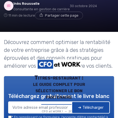
Inès Rousselle
30 octobre 2024
Consultante en gestion de carrière
11 min de lecture
Partager cette page
Découvrez comment optimiser la rentabilité
de votre entreprise grâce à des stratégies
éprouvées et des conseils pratiques pour
améliorer vos marges et satisfaire vos clients.
Titres-restaurant :
le guide complet pour
sélectionner le bon
Téléchargez gratuitement le livre blanc
partenaire
➔ Télécharger
CFO at WORK ! — 2026
*
En remplissant ce formulaire, j’accepte d’être contacté(e) à