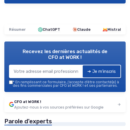
Résumer
ChatGPT
Claude
Mistral
Recevez les dernières actualités de
CFO at WORK !
➔ Je m'inscris
*
En remplissant ce formulaire, j’accepte d’être contacté(e) à
des fins commerciales par CFO at WORK ! et ses partenaires.
CFO at WORK !
Ajoutez-nous à vos sources préférées sur Google
Parole d'experts