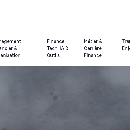
nagement
Finance
Métier &
Tra
ancier &
Tech, IA &
Carrière
Enj
anisation
Outils
Finance