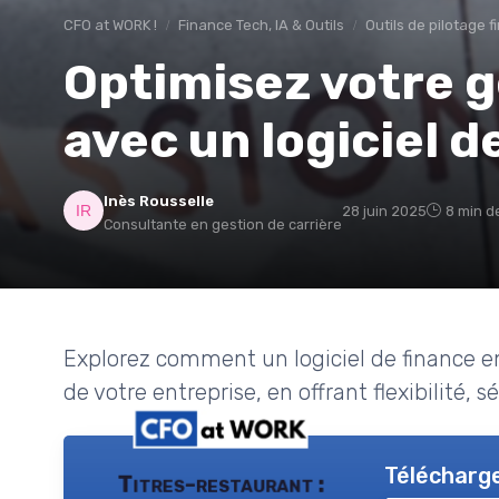
CFO at WORK !
Finance Tech, IA & Outils
Outils de pilotage 
Optimisez votre g
avec un logiciel d
Inès Rousselle
28 juin 2025
8 min d
Consultante en gestion de carrière
Explorez comment un logiciel de finance en
de votre entreprise, en offrant flexibilité, sé
Télécharge
Titres-restaurant :