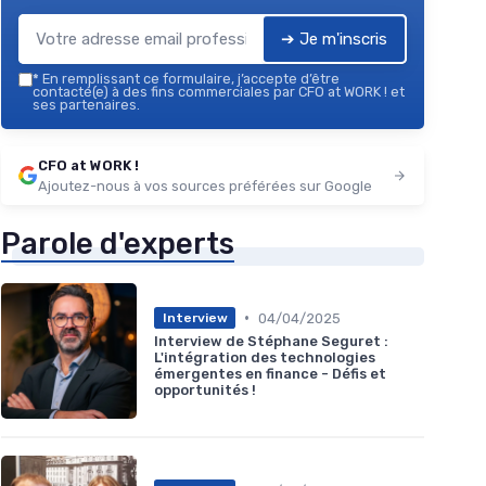
➔ Je m'inscris
*
En remplissant ce formulaire, j’accepte d’être
contacté(e) à des fins commerciales par CFO at WORK ! et
ses partenaires.
CFO at WORK !
Ajoutez-nous à vos sources préférées sur Google
Parole d'experts
•
04/04/2025
Interview
Interview de Stéphane Seguret :
L'intégration des technologies
émergentes en finance - Défis et
opportunités !