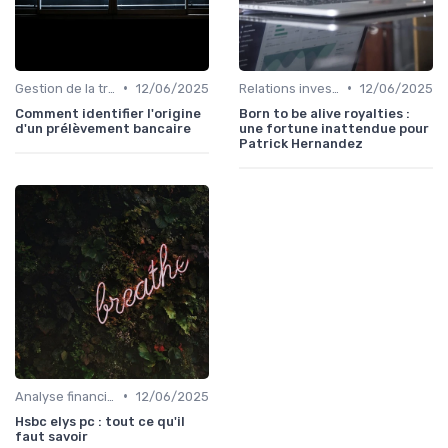
•
•
Gestion de la trésorerie & cash management
12/06/2025
Relations investisseurs & actionnaires
12/06/2025
Comment identifier l'origine
Born to be alive royalties :
d'un prélèvement bancaire
une fortune inattendue pour
Patrick Hernandez
•
Analyse financière
12/06/2025
Hsbc elys pc : tout ce qu'il
faut savoir