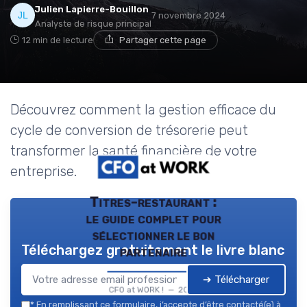
Julien Lapierre-Bouillon
7 novembre 2024
Analyste de risque principal
12 min de lecture
Partager cette page
Découvrez comment la gestion efficace du
cycle de conversion de trésorerie peut
transformer la santé financière de votre
entreprise.
Titres-restaurant :
le guide complet pour
sélectionner le bon
Téléchargez gratuitement le livre blanc
partenaire
➔ Télécharger
CFO at WORK ! — 2026
*
En remplissant ce formulaire, j’accepte d’être contacté(e) à