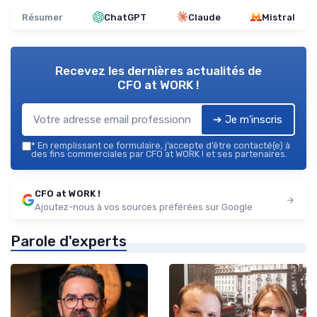
Résumer
ChatGPT
Claude
Mistral
Recevez les dernières actualités de
CFO at WORK !
➔ Je m'inscris
*
En remplissant ce formulaire, j’accepte d’être contacté(e) à
des fins commerciales par CFO at WORK ! et ses partenaires.
CFO at WORK !
Ajoutez-nous à vos sources préférées sur Google
Parole d'experts