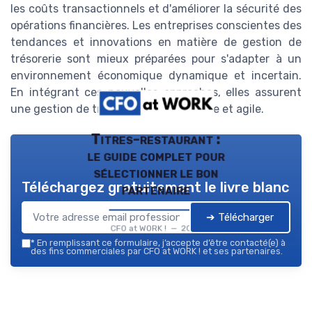
les coûts transactionnels et d'améliorer la sécurité des
opérations financières. Les entreprises conscientes des
tendances et innovations en matière de gestion de
trésorerie sont mieux préparées pour s'adapter à un
environnement économique dynamique et incertain.
En intégrant ces nouvelles approches, elles assurent
une gestion de trésorerie plus efficiente et agile.
Titres-restaurant :
le guide complet pour
sélectionner le bon
Téléchargez gratuitement le livre blanc
partenaire
➔ Télécharger
CFO at WORK ! — 2026
*
En remplissant ce formulaire, j’accepte d’être contacté(e) à
des fins commerciales par CFO at WORK ! et ses partenaires.