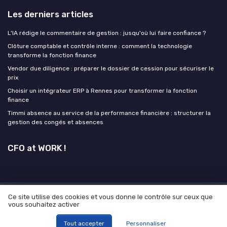
Les derniers articles
L'IA rédige le commentaire de gestion : jusqu'où lui faire confiance ?
Clôture comptable et contrôle interne : comment la technologie
transforme la fonction finance
Vendor due diligence : préparer le dossier de cession pour sécuriser le
prix
Choisir un intégrateur ERP à Rennes pour transformer la fonction
finance
Timmi absence au service de la performance financière : structurer la
gestion des congés et absences
CFO at WORK !
Ce site utilise des cookies et vous donne le contrôle sur ceux que
Mentions légales
Politique de confidentialité
Grande
vous souhaitez activer
enquête 2025 sur l' IA et les directions financières
© CFO at WORK ! 2026
Tout accepter
Personnaliser