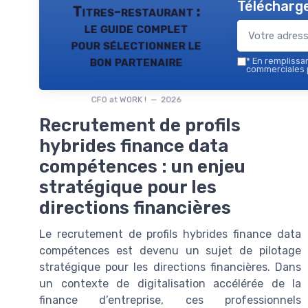
Télécharge
Titres-restaurant :
le guide complet
pour sélectionner le
bon partenaire
*
En remplissant
commerciales p
CFO at WORK ! — 2026
Recrutement de profils
hybrides finance data
compétences : un enjeu
stratégique pour les
directions financières
Le recrutement de profils hybrides finance data
compétences est devenu un sujet de pilotage
stratégique pour les directions financières. Dans
un contexte de digitalisation accélérée de la
finance d’entreprise, ces professionnels