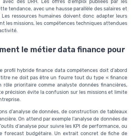
s avec des DRH. Les offres d’emploi publiées par les
ette tendance, avec une hausse parallèle des salaires et
Les ressources humaines doivent donc adapter leurs
fiant les missions, les compétences techniques attendues
activité.
ément le métier data finance pour
e profil hybride finance data compétences doit d’abord
e titre ne doit pas être un fourre tout du type « finance
n rôle prioritaire comme analyste données financières,
e précision évite la confusion sur les missions et limite
treprise.
sions d’analyse de données, de construction de tableaux
inancière. On attend par exemple l’analyse de données de
’outils d’analyse pour suivre les KPI de performance, ou
e forecast budgétaire. Un extrait concret de fiche de