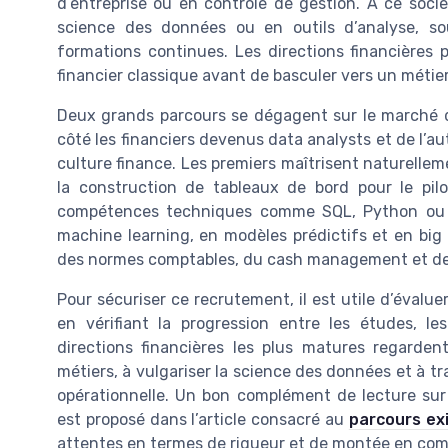
d’entreprise ou en contrôle de gestion. À ce socl
science des données ou en outils d’analyse, 
formations continues. Les directions financières 
financier classique avant de basculer vers un métie
Deux grands parcours se dégagent sur le marché de
côté les financiers devenus data analysts et de l’aut
culture finance. Les premiers maîtrisent naturellemen
la construction de tableaux de bord pour le pil
compétences techniques comme SQL, Python ou R
machine learning, en modèles prédictifs et en big 
des normes comptables, du cash management et des
Pour sécuriser ce recrutement, il est utile d’évalue
en vérifiant la progression entre les études, le
directions financières les plus matures regarden
métiers, à vulgariser la science des données et à
opérationnelle. Un bon complément de lecture su
est proposé dans l’article consacré au
parcours exi
attentes en termes de rigueur et de montée en co