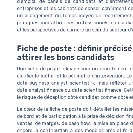
d’emploi, de panels de candidats et d’entretien
entreprises et les cabinets de conseil confirment c
un allongement du temps moyen de recrutement. 
pratiques pour attirer ces professionnels, en clari
et les perspectives de carrière au sein du secteur d’
Fiche de poste : définir précis
attirer les bons candidats
Une fiche de poste efficace pour un recrutement d
clarifier le métier et le périmètre d’intervention. L
data business analyst scientist », mais refléter u
data analyst finance ou data scientist finance. Cett
le risque de déception côté candidat comme côté en
Le cœur de la fiche de poste doit détailler les mis
de bord et de participation à la prise de décision f
ventes, de marges, de cash flow, la mise en place d
encore la contribution à des modèles prédictifs d