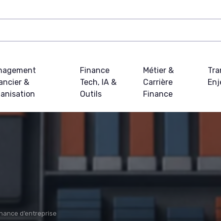
nagement
Finance
Métier &
Tra
ancier &
Tech, IA &
Carrière
Enj
anisation
Outils
Finance
nance d’entreprise