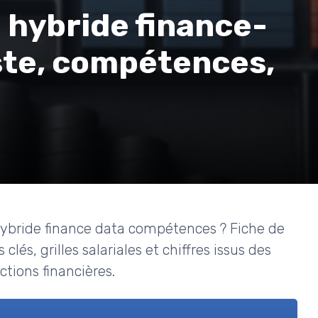
l hybride finance-
oste, compétences,
hybride finance data compétences ? Fiche de
és, grilles salariales et chiffres issus des
tions financières.