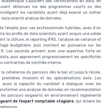
e académique s’ajoutent des certifications en data, en
souvent obtenues via des programmes courts ou des
privilégient les candidats ayant déjà exercé un métier
r data orienté analyse de données.
 l’emploi pour ces professionnels hybrides, avec d’un
re les profils de data scientists ayant acquis une solide
t la clôture, le reporting IFRS, l’analyse de variance et
otage budgétaire, puis montent en puissance sur les
. Les seconds arrivent avec une expertise forte en
data, puis apprennent progressivement les spécificités
 contraintes de contrôle interne.
r la cohérence du parcours dès le bac et jusqu’à l’école,
s premières missions et les spécialisations data. Les
t aussi la capacité du candidat à dialoguer avec les
 transformer une analyse de données en recommandation
r les parcours exigeants en environnement réglementé
geant de l’expert comptable stagiaire
, qui éclaire les
mpétences.