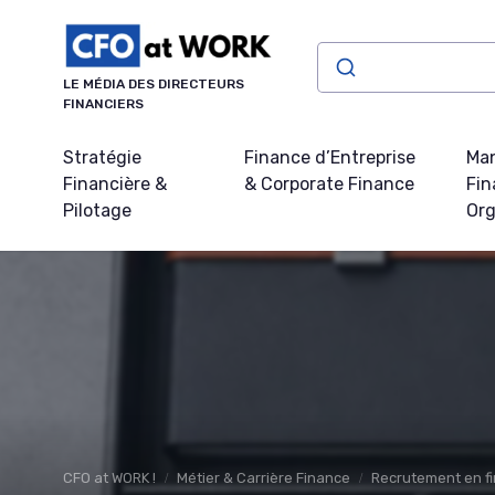
Panneau de gestion des cookies
LE MÉDIA DES DIRECTEURS
FINANCIERS
Stratégie
Finance d’Entreprise
Ma
Financière &
& Corporate Finance
Fin
Pilotage
Org
CFO at WORK !
Métier & Carrière Finance
Recrutement en fi