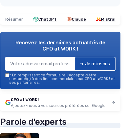
Résumer
ChatGPT
Claude
Mistral
Recevez les dernières actualités de
CFO at WORK !
➔ Je m'inscris
*
En remplissant ce formulaire, j’accepte d’être
contacté(e) à des fins commerciales par CFO at WORK ! et
ses partenaires.
CFO at WORK !
Ajoutez-nous à vos sources préférées sur Google
Parole d'experts