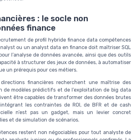
ncières : le socle non
onnées finance
crutement de profil hybride finance data compétences
analyst ou un analyst data en finance doit maîtriser SQL
pour l’analyse de données avancée, ainsi que des outils
apacité à structurer des jeux de données, à automatiser
ue un prérequis pour ces métiers.
s directions financières recherchent une maîtrise des
 de modèles prédictifs et de l’exploitation de big data
oivent être capables de transformer des données brutes
 intégrant les contraintes de ROI, de BFR et de cash
icielle n’est pas un gadget, mais un levier concret
ies et de simulation de scénarios.
étences restent non négociables pour tout analyste de
data analysts juniors ou de professionnels confirmés. La