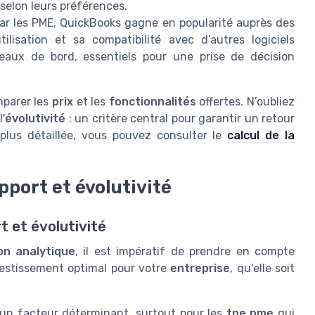
selon leurs préférences.
par les PME, QuickBooks gagne en popularité auprès des
ilisation et sa compatibilité avec d’autres logiciels
bleaux de bord, essentiels pour une prise de décision
mparer les
prix
et les
fonctionnalités
offertes. N’oubliez
l'
évolutivité
: un critère central pour garantir un retour
plus détaillée, vous pouvez consulter le
calcul de la
pport et évolutivité
t et évolutivité
on analytique
, il est impératif de prendre en compte
nvestissement optimal pour votre
entreprise
, qu'elle soit
t un facteur déterminant, surtout pour les
tpe pme
qui