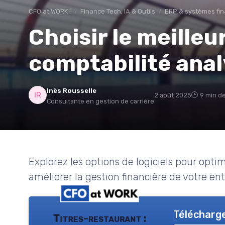
CFO at WORK !
Finance Tech, IA & Outils
ERP & systèmes fin
Choisir le meilleur
comptabilité anal
Inès Rousselle
2 août 2025
9 min de
Consultante en gestion de carrière
Explorez les options de logiciels pour opti
améliorer la gestion financière de votre ent
Télécharge
Titres-restaurant :