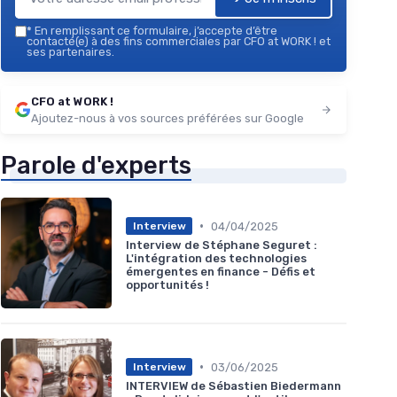
*
En remplissant ce formulaire, j’accepte d’être
contacté(e) à des fins commerciales par CFO at WORK ! et
ses partenaires.
CFO at WORK !
Ajoutez-nous à vos sources préférées sur Google
Parole d'experts
•
04/04/2025
Interview
Interview de Stéphane Seguret :
L'intégration des technologies
émergentes en finance - Défis et
opportunités !
•
03/06/2025
Interview
INTERVIEW de Sébastien Biedermann