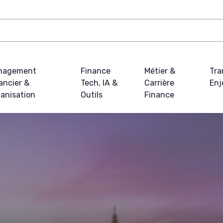
nagement
Finance
Métier &
Tra
ancier &
Tech, IA &
Carrière
Enj
anisation
Outils
Finance