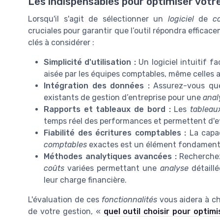
Les indispensables pour optimiser votr
Lorsqu'il s'agit de sélectionner un
logiciel
de
c
cruciales pour garantir que l’outil répondra effica
clés à considérer :
Simplicité d'utilisation :
Un logiciel intuitif fac
aisée par les équipes comptables, même celles 
Intégration des données :
Assurez-vous que 
existants de gestion d’entreprise pour une
anal
Rapports et tableaux de bord :
Les
tableau
temps réel des performances et permettent d'ef
Fiabilité des écritures comptables :
La capac
comptables
exactes est un élément fondament
Méthodes analytiques avancées :
Recherchez
coûts
variées permettant une
analyse
détaillé
leur charge financière.
L'évaluation de ces
fonctionnalités
vous aidera à cho
de votre gestion, «
quel outil choisir pour optim