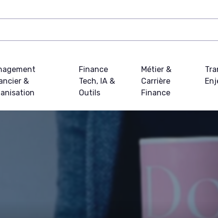
nagement
Finance
Métier &
Tra
ancier &
Tech, IA &
Carrière
Enj
anisation
Outils
Finance