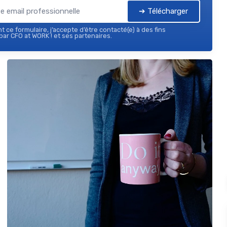
➔ Télécharger
 ce formulaire, j’accepte d’être contacté(e) à des fins
ar CFO at WORK ! et ses partenaires.