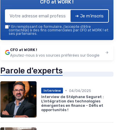
CFO at WORK !
➔ Je m'inscris
*
En remplissant ce formulaire, j’accepte d’être
contacté(e) à des fins commerciales par CFO at WORK ! et
ses partenaires.
CFO at WORK !
Ajoutez-nous à vos sources préférées sur Google
Parole d'experts
•
04/04/2025
Interview
Interview de Stéphane Seguret :
L'intégration des technologies
émergentes en finance - Défis et
opportunités !