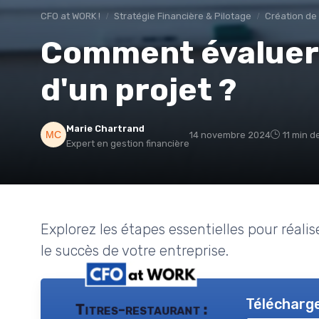
CFO at WORK !
Stratégie Financière & Pilotage
Création de 
Comment évaluer l
d'un projet ?
Marie Chartrand
14 novembre 2024
11 min d
Expert en gestion financière
Explorez les étapes essentielles pour réalis
le succès de votre entreprise.
Télécharge
Titres-restaurant :