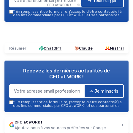
➔ Télécharger
CFO at WORK ! — 2026
*
En remplissant ce formulaire, j’accepte d’être contacté(e) à
des fins commerciales par CFO at WORK ! et ses partenaires.
Résumer
ChatGPT
Claude
Mistral
Recevez les dernières actualités de
CFO at WORK !
➔ Je m'inscris
*
En remplissant ce formulaire, j’accepte d’être contacté(e) à
des fins commerciales par CFO at WORK ! et ses partenaires.
CFO at WORK !
Ajoutez-nous à vos sources préférées sur Google