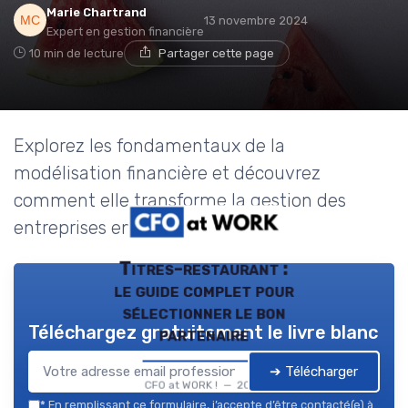
Marie Chartrand
13 novembre 2024
Expert en gestion financière
10 min de lecture
Partager cette page
Explorez les fondamentaux de la
modélisation financière et découvrez
comment elle transforme la gestion des
entreprises en France.
Titres-restaurant :
le guide complet pour
sélectionner le bon
Téléchargez gratuitement le livre blanc
partenaire
➔ Télécharger
CFO at WORK ! — 2026
*
En remplissant ce formulaire, j’accepte d’être contacté(e) à