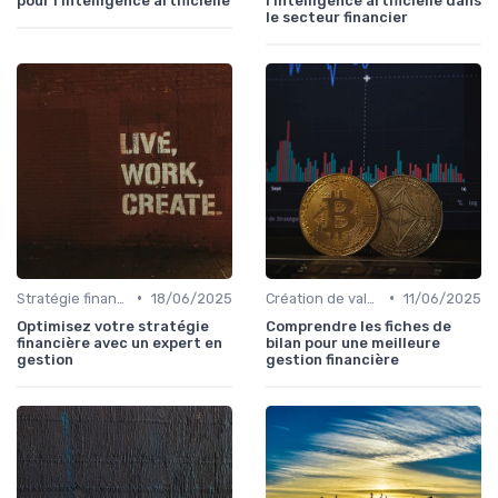
pour l'intelligence artificielle
l'intelligence artificielle dans
le secteur financier
•
•
Stratégie financière d’entreprise
18/06/2025
Création de valeur & rentabilité
11/06/2025
Optimisez votre stratégie
Comprendre les fiches de
financière avec un expert en
bilan pour une meilleure
gestion
gestion financière