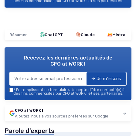
des fins commerciales par CFO at WORK ! et ses partenaires.
Résumer
ChatGPT
Claude
Mistral
Recevez les dernières actualités de
CFO at WORK !
➔ Je m'inscris
*
En remplissant ce formulaire, j’accepte d’être contacté(e) à
des fins commerciales par CFO at WORK ! et ses partenaires.
CFO at WORK !
Ajoutez-nous à vos sources préférées sur Google
Parole d'experts