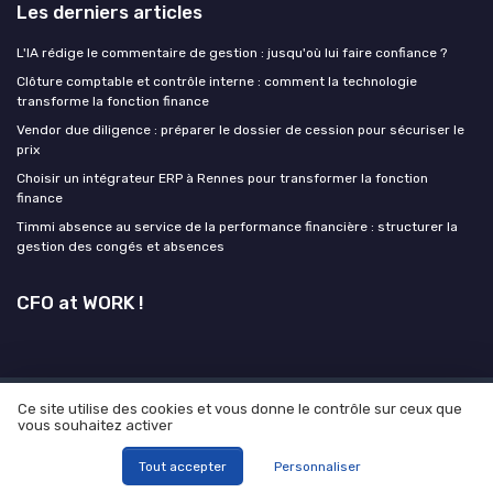
Les derniers articles
L'IA rédige le commentaire de gestion : jusqu'où lui faire confiance ?
Clôture comptable et contrôle interne : comment la technologie
transforme la fonction finance
Vendor due diligence : préparer le dossier de cession pour sécuriser le
prix
Choisir un intégrateur ERP à Rennes pour transformer la fonction
finance
Timmi absence au service de la performance financière : structurer la
gestion des congés et absences
CFO at WORK !
Ce site utilise des cookies et vous donne le contrôle sur ceux que
Mentions légales
Politique de confidentialité
Grande
vous souhaitez activer
enquête 2025 sur l' IA et les directions financières
© CFO at WORK ! 2026
Tout accepter
Personnaliser