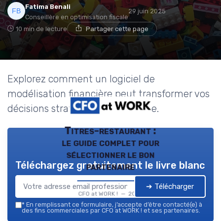
Fatima Benali
29 juin 2025
Conseillère en optimisation fiscale
10 min de lecture
Partager cette page
Explorez comment un logiciel de
modélisation financière peut transformer vos
décisions stratégiques en finance.
Titres-restaurant :
le guide complet pour
sélectionner le bon
Téléchargez gratuitement le livre blanc
partenaire
➔ Télécharger
CFO at WORK ! — 2026
*
En remplissant ce formulaire, j’accepte d’être contacté(e) à
des fins commerciales par CFO at WORK ! et ses partenaires.