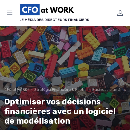
Panneau de gestion des cookies
LE MÉDIA DES DIRECTEURS FINANCIERS
CFO at WORK !
Stratégie Financière & Pilotage
Business plan & modé
Optimiser vos décisions
financières avec un logiciel
de modélisation