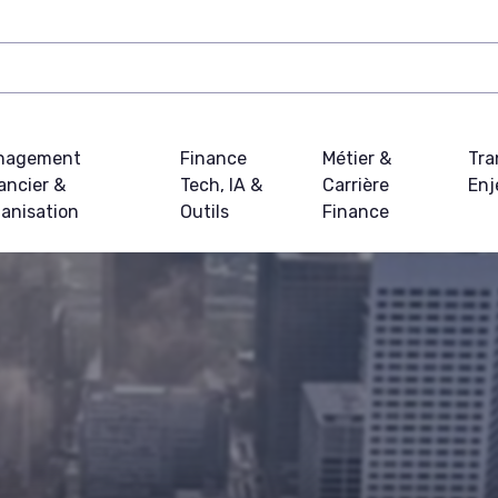
nagement
Finance
Métier &
Tra
ancier &
Tech, IA &
Carrière
Enj
anisation
Outils
Finance