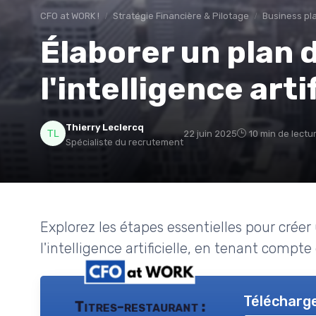
CFO at WORK !
Stratégie Financière & Pilotage
Business pla
Élaborer un plan d
l'intelligence artif
Thierry Leclercq
22 juin 2025
10 min de lectu
Spécialiste du recrutement
Explorez les étapes essentielles pour créer
l'intelligence artificielle, en tenant compte
Télécharge
Titres-restaurant :