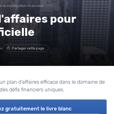
n & modélisation financière
'affaires pour
icielle
re
Partager cette page
 un plan d'affaires efficace dans le domaine de
 des défis financiers uniques.
z gratuitement le livre blanc