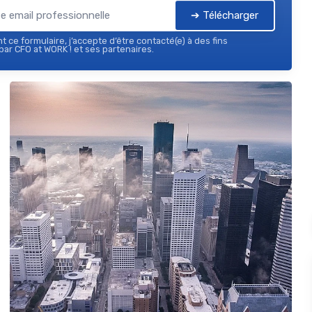
➔ Télécharger
 ce formulaire, j’accepte d’être contacté(e) à des fins
ar CFO at WORK ! et ses partenaires.