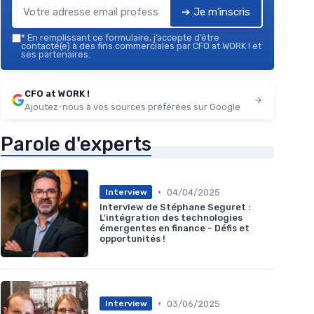
➔ Je m'inscris
*
En remplissant ce formulaire, j’accepte d’être
contacté(e) à des fins commerciales par CFO at WORK ! et
ses partenaires.
CFO at WORK !
Ajoutez-nous à vos sources préférées sur Google
Parole d'experts
•
04/04/2025
Interview
Interview de Stéphane Seguret :
L'intégration des technologies
émergentes en finance - Défis et
opportunités !
•
03/06/2025
Interview