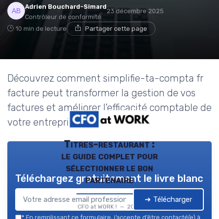
Adrien Bouchard-Simard
23 décembre 2025
Contrôleur de conformité
10 min de lecture
Partager cette page
Découvrez comment simplifie-ta-compta fr
facture peut transformer la gestion de vos
factures et améliorer l'efficacité comptable de
votre entreprise.
Titres-restaurant :
le guide complet pour
sélectionner le bon
Téléchargez gratuitement le livre blanc
partenaire
➔ Télécharger
CFO at WORK ! — 2026
*
En remplissant ce formulaire, j’accepte d’être contacté(e) à