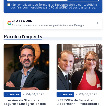
*
En remplissant ce formulaire, j’accepte d’être contacté(e) à
des fins commerciales par CFO at WORK ! et ses partenaires.
CFO at WORK !
Ajoutez-nous à vos sources préférées sur Google
Parole d'experts
•
•
04/04/2025
03/06/2025
Interview
Interview
Interview de Stéphane
INTERVIEW de Sébastien
Seguret : L'intégration des
Biedermann - Prestalidaire