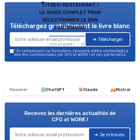
Titres-restaurant :
le guide complet pour
sélectionner le bon
Téléchargez gratuitement le livre blanc
partenaire
➔ Télécharger
CFO at WORK ! — 2026
*
En remplissant ce formulaire, j’accepte d’être contacté(e) à
des fins commerciales par CFO at WORK ! et ses partenaires.
Résumer
ChatGPT
Claude
Mistral
Recevez les dernières actualités de
CFO at WORK !
➔ Je m'inscris