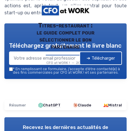
actions est, après tout, un pilier central pour toute
start-up ou entreprise en croissance.
Titres-restaurant :
le guide complet pour
sélectionner le bon
Téléchargez gratuitement le livre blanc
partenaire
➔ Télécharger
CFO at WORK ! — 2026
*
En remplissant ce formulaire, j’accepte d’être contacté(e) à
des fins commerciales par CFO at WORK ! et ses partenaires.
Résumer
ChatGPT
Claude
Mistral
Recevez les dernières actualités de