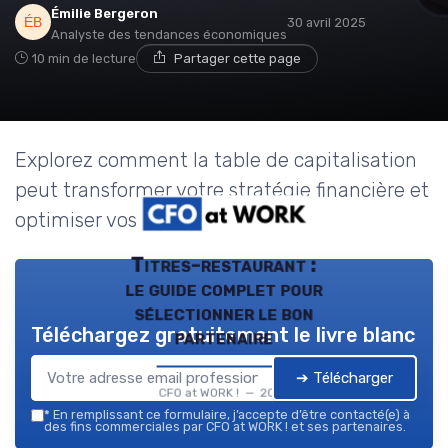
Émilie Bergeron
30 avril 2025
Analyste des tendances économiques
10 min de lecture
Partager cette page
Explorez comment la table de capitalisation
peut transformer votre stratégie financière et
optimiser vos investissements.
Titres-restaurant :
le guide complet pour
sélectionner le bon
Téléchargez gratuitement le livre blanc
partenaire
➔ Télécharger
CFO at WORK ! — 2026
*
En remplissant ce formulaire, j’accepte d’être contacté(e) à
des fins commerciales par CFO at WORK ! et ses partenaires.