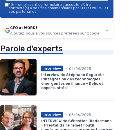
*
En remplissant ce formulaire, j’accepte d’être
contacté(e) à des fins commerciales par CFO at WORK ! et
ses partenaires.
CFO at WORK !
Ajoutez-nous à vos sources préférées sur Google
Parole d'experts
•
04/04/2025
Interview
Interview de Stéphane Seguret :
L'intégration des technologies
émergentes en finance - Défis et
opportunités !
•
03/06/2025
Interview
INTERVIEW de Sébastien Biedermann
- Prestalidaire remet l'outil
numérique au service des entreprises