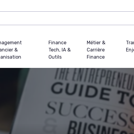
nagement
Finance
Métier &
Tra
ancier &
Tech, IA &
Carrière
Enj
anisation
Outils
Finance