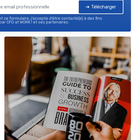
➔ Télécharger
 ce formulaire, j’accepte d’être contacté(e) à des fins
ar CFO at WORK ! et ses partenaires.