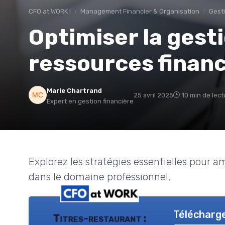
CFO at WORK !
Management Financier & Organisation
Gest
Optimiser la gest
ressources finan
Marie Chartrand
25 avril 2025
10 min de lect
Expert en gestion financière
Explorez les stratégies essentielles pour am
dans le domaine professionnel.
Télécharge
Titres-restaurant :