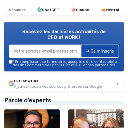
Résumer
ChatGPT
Claude
Mistral
Recevez les dernières actualités de
CFO at WORK !
➔ Je m'inscris
*
En remplissant ce formulaire, j’accepte d’être contacté(e) à
des fins commerciales par CFO at WORK ! et ses partenaires.
CFO at WORK !
Ajoutez-nous à vos sources préférées sur Google
Parole d'experts