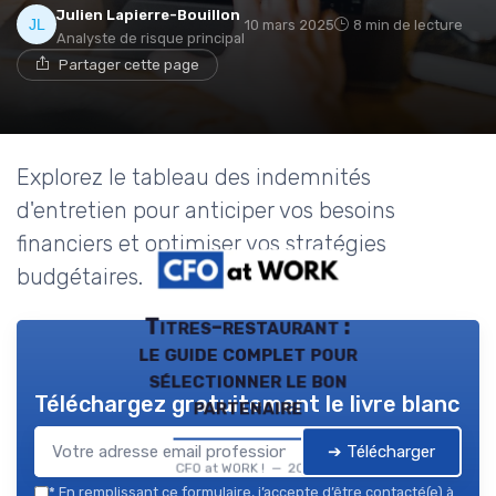
Julien Lapierre-Bouillon
10 mars 2025
8 min de lecture
Analyste de risque principal
Partager cette page
Explorez le tableau des indemnités
d'entretien pour anticiper vos besoins
financiers et optimiser vos stratégies
budgétaires.
Titres-restaurant :
le guide complet pour
sélectionner le bon
Téléchargez gratuitement le livre blanc
partenaire
➔ Télécharger
CFO at WORK ! — 2026
*
En remplissant ce formulaire, j’accepte d’être contacté(e) à