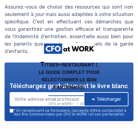
Assurez-vous de choisir des ressources qui sont non
seulement à jour mais aussi adaptées à votre situation
spécifique. C'est en effectuant ces démarches que
vous garantirez une gestion efficace et transparente
de l'indemnité d’entretien, essentielle aussi bien pour
les parents que pour les professionnels de la garde
d'enfants.
Titres-restaurant :
le guide complet pour
sélectionner le bon
Téléchargez gratuitement le livre blanc
partenaire
➔ Télécharger
CFO at WORK ! — 2026
*
En remplissant ce formulaire, j’accepte d’être contacté(e) à
des fins commerciales par CFO at WORK ! et ses partenaires.