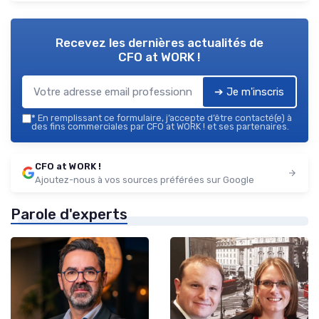
Recevez les dernières actualités de
CFO at WORK !
➔ Je m'inscris
*
En remplissant ce formulaire, j’accepte d’être contacté(e) à
des fins commerciales par CFO at WORK ! et ses partenaires.
CFO at WORK !
Ajoutez-nous à vos sources préférées sur Google
Parole d'experts