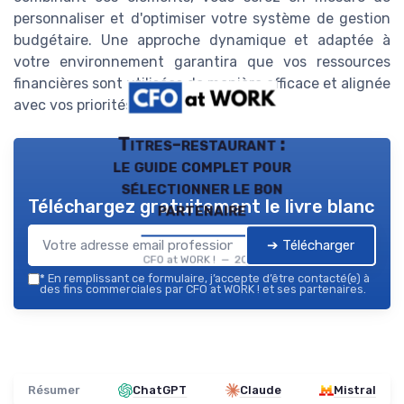
personnaliser et d'optimiser votre système de gestion
budgétaire. Une approche dynamique et adaptée à
votre environnement garantira que vos ressources
financières sont utilisées de manière efficace et alignée
avec vos priorités stratégiques.
Titres-restaurant :
le guide complet pour
sélectionner le bon
Téléchargez gratuitement le livre blanc
partenaire
➔ Télécharger
CFO at WORK ! — 2026
*
En remplissant ce formulaire, j’accepte d’être contacté(e) à
des fins commerciales par CFO at WORK ! et ses partenaires.
Résumer
ChatGPT
Claude
Mistral