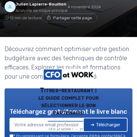
Julien Lapierre-Bouillon
4 novembre 2024
Analyste de risque principal
12 min de lecture
Partager cette page
Découvrez comment optimiser votre gestion
budgétaire avec des techniques de contrôle
efficaces. Explorez les outils et formations
pour une comptabilité de qualité.
Titres-restaurant :
le guide complet pour
sélectionner le bon
Téléchargez gratuitement le livre blanc
partenaire
➔ Télécharger
CFO at WORK ! — 2026
*
En remplissant ce formulaire, j’accepte d’être contacté(e) à