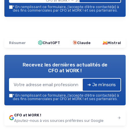
CFO at WORK ! — 2026
*
En remplissant ce formulaire, j’accepte d’être contacté(e) à
des fins commerciales par CFO at WORK ! et ses partenaires.
Résumer
ChatGPT
Claude
Mistral
Recevez les dernières actualités de
CFO at WORK !
➔ Je m'inscris
*
En remplissant ce formulaire, j’accepte d’être contacté(e) à
des fins commerciales par CFO at WORK ! et ses partenaires.
CFO at WORK !
Ajoutez-nous à vos sources préférées sur Google