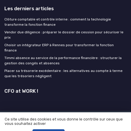
Les derniers articles
Clôture comptable et contrôle interne : comment la technologie
transforme la fonction finance
Vendor due diligence : préparer le dossier de cession pour sécuriser le
prix
Choisir un intégrateur ERP à Rennes pour transformer la fonction
finance
Timmi absence au service de la performance financière : structurer la
gestion des congés et absences
Placer sa trésorerie excédentaire : les alternatives au compte à terme
que les trésoriers négligent
CFO at WORK !
Ce site utilise des cookies et vous donne le contrôle sur ceux que
Mentions légales
Politique de confidentialité
Grande
vous souhaitez activer
enquête 2025 sur l' IA et les directions financières