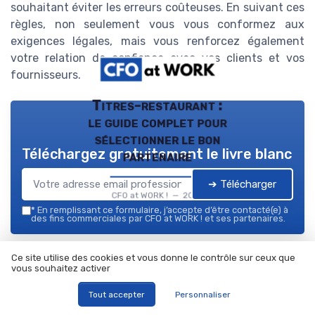
souhaitant éviter les erreurs coûteuses. En suivant ces
règles, non seulement vous vous conformez aux
exigences légales, mais vous renforcez également
votre relation de confiance avec vos clients et vos
fournisseurs.
Titres-restaurant :
le guide complet pour
sélectionner le bon
Téléchargez gratuitement le livre blanc
partenaire
➔ Télécharger
CFO at WORK ! — 2026
*
En remplissant ce formulaire, j’accepte d’être contacté(e) à
des fins commerciales par CFO at WORK ! et ses partenaires.
Ce site utilise des cookies et vous donne le contrôle sur ceux que
vous souhaitez activer
Tout accepter
Personnaliser
Résumer
ChatGPT
Claude
Mistral