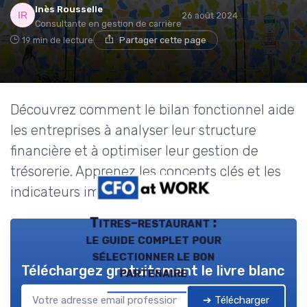
Inès Rousselle
26 août 2024
Consultante en gestion de carrière
19 min de lecture
Partager cette page
Découvrez comment le bilan fonctionnel aide
les entreprises à analyser leur structure
financière et à optimiser leur gestion de
trésorerie. Apprenez les concepts clés et les
indicateurs importants.
Titres-restaurant :
le guide complet pour
sélectionner le bon
Téléchargez gratuitement le livre blanc
partenaire
➔ Télécharger