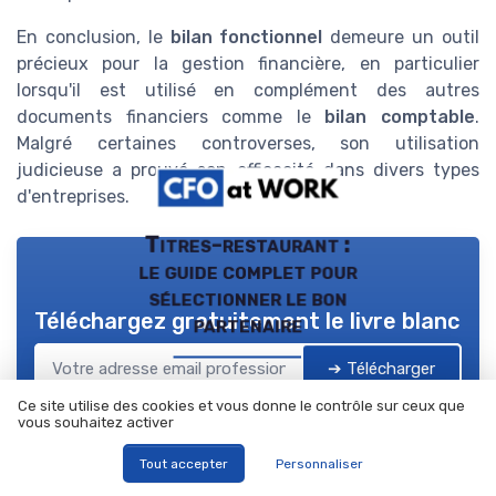
En conclusion, le
bilan fonctionnel
demeure un outil
précieux pour la gestion financière, en particulier
lorsqu'il est utilisé en complément des autres
documents financiers comme le
bilan comptable
.
Malgré certaines controverses, son utilisation
judicieuse a prouvé son efficacité dans divers types
d'entreprises.
Titres-restaurant :
le guide complet pour
sélectionner le bon
Téléchargez gratuitement le livre blanc
partenaire
➔ Télécharger
CFO at WORK ! — 2026
Ce site utilise des cookies et vous donne le contrôle sur ceux que
*
En remplissant ce formulaire, j’accepte d’être contacté(e) à
vous souhaitez activer
des fins commerciales par CFO at WORK ! et ses partenaires.
Tout accepter
Personnaliser