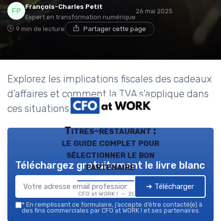
François-Charles Petit
26 mai 2025
Expert en transformation numérique
9 min de lecture
Partager cette page
Explorez les implications fiscales des cadeaux
d'affaires et comment la TVA s'applique dans
ces situations.
Titres-restaurant :
le guide complet pour
sélectionner le bon
Téléchargez gratuitement le livre blanc
partenaire
➔ Télécharger
CFO at WORK ! — 2026
*
En remplissant ce formulaire, j’accepte d’être contacté(e) à
des fins commerciales par CFO at WORK ! et ses partenaires.