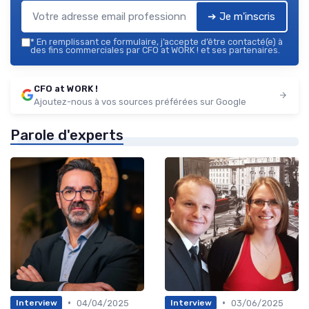
➔ Je m'inscris
*
En remplissant ce formulaire, j’accepte d’être contacté(e) à
des fins commerciales par CFO at WORK ! et ses partenaires.
CFO at WORK !
Ajoutez-nous à vos sources préférées sur Google
Parole d'experts
•
•
04/04/2025
03/06/2025
Interview
Interview