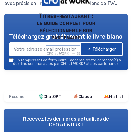
avec précision, intégrant les récupérations de TVA.
Titres-restaurant :
le guide complet pour
sélectionner le bon
Téléchargez gratuitement le livre blanc
partenaire
➔ Télécharger
CFO at WORK ! — 2026
*
En remplissant ce formulaire, j’accepte d’être contacté(e) à
des fins commerciales par CFO at WORK ! et ses partenaires.
Résumer
ChatGPT
Claude
Mistral
Recevez les dernières actualités de
CFO at WORK !