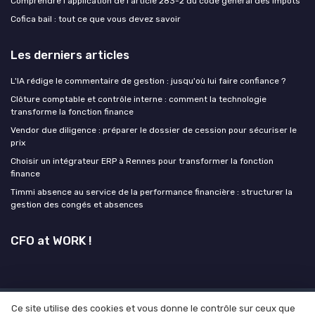
Comprendre l'application de l'article 283-2 du code général des impôts
Cofica bail : tout ce que vous devez savoir
Les derniers articles
L'IA rédige le commentaire de gestion : jusqu'où lui faire confiance ?
Clôture comptable et contrôle interne : comment la technologie
transforme la fonction finance
Vendor due diligence : préparer le dossier de cession pour sécuriser le
prix
Choisir un intégrateur ERP à Rennes pour transformer la fonction
finance
Timmi absence au service de la performance financière : structurer la
gestion des congés et absences
CFO at WORK !
Ce site utilise des cookies et vous donne le contrôle sur ceux que
Mentions légales
Politique de confidentialité
Grande