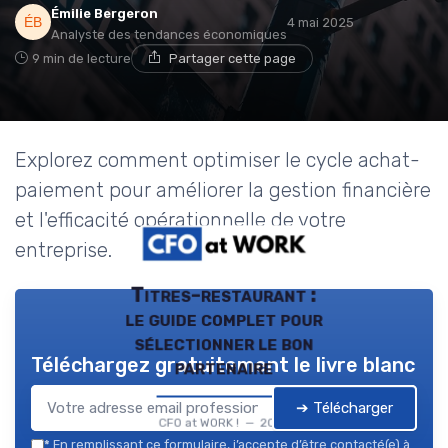
Émilie Bergeron
4 mai 2025
Analyste des tendances économiques
9 min de lecture
Partager cette page
Explorez comment optimiser le cycle achat-
paiement pour améliorer la gestion financière
et l'efficacité opérationnelle de votre
entreprise.
Titres-restaurant :
le guide complet pour
sélectionner le bon
Téléchargez gratuitement le livre blanc
partenaire
➔ Télécharger
CFO at WORK ! — 2026
*
En remplissant ce formulaire, j’accepte d’être contacté(e) à