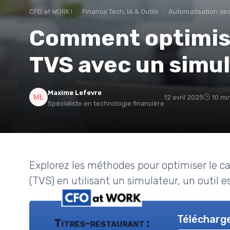
CFO at WORK !
Finance Tech, IA & Outils
Automatisation des
Comment optimiser
TVS avec un simu
Maxime Lefevre
12 avril 2025
10 mi
Spécialiste en technologie financière
Explorez les méthodes pour optimiser le cal
(TVS) en utilisant un simulateur, un outil e
Télécharge
Titres-restaurant :