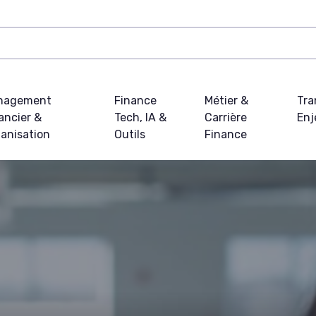
nagement
Finance
Métier &
Tra
ancier &
Tech, IA &
Carrière
Enj
anisation
Outils
Finance