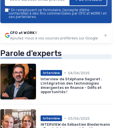
*
En remplissant ce formulaire, j’accepte d’être
contacté(e) à des fins commerciales par CFO at WORK ! et
ses partenaires.
CFO at WORK !
Ajoutez-nous à vos sources préférées sur Google
Parole d'experts
•
04/04/2025
Interview
Interview de Stéphane Seguret :
L'intégration des technologies
émergentes en finance - Défis et
opportunités !
•
03/06/2025
Interview
INTERVIEW de Sébastien Biedermann