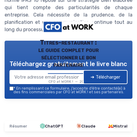
norme IFRS 16 repose sur une stratégie bien élaborée
qui tient compte des particularités de chaque
entreprise. Cela nécessite de la prudence, de la
planification et une communication continue tout au
long du processus de transition.
Titres-restaurant :
le guide complet pour
sélectionner le bon
Téléchargez gratuitement le livre blanc
partenaire
➔ Télécharger
CFO at WORK ! — 2026
*
En remplissant ce formulaire, j’accepte d’être contacté(e) à
des fins commerciales par CFO at WORK ! et ses partenaires.
Résumer
ChatGPT
Claude
Mistral