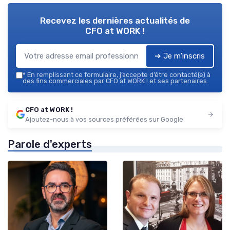
Recevez les dernières actualités de
CFO at WORK !
➔ Je m'inscris
*
En remplissant ce formulaire, j’accepte d’être contacté(e) à
des fins commerciales par CFO at WORK ! et ses partenaires.
CFO at WORK !
Ajoutez-nous à vos sources préférées sur Google
Parole d'experts