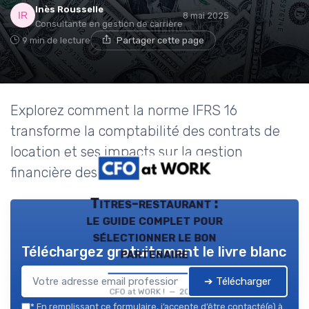
Inès Rousselle
8 mai 2025
Consultante en gestion de carrière
9 min de lecture
Partager cette page
Explorez comment la norme IFRS 16
transforme la comptabilité des contrats de
location et ses impacts sur la gestion
financière des entreprises.
Titres-restaurant :
le guide complet pour
sélectionner le bon
Téléchargez gratuitement le livre blanc
partenaire
➔ Télécharger
CFO at WORK ! — 2026
*
En remplissant ce formulaire, j’accepte d’être contacté(e) à